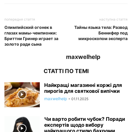
попередня стаття
наступна стаття
Олимпийский огонек в
Тайны языка тела: Развод
глазах мамы-чемпионки:
Беннифер под
Бриттни Гринер играет за
микроскопом эксперта
золото ради сына
maxwelhelp
СТАТТІ ПО ТЕМІ
Найкращі магазинні коржі для
пирогів для святкової випічки
maxwelhelp
-
01.11.2025
Чи варто робити чубок? Поради
експертів щодо вибору
найкращого стилю бахроми