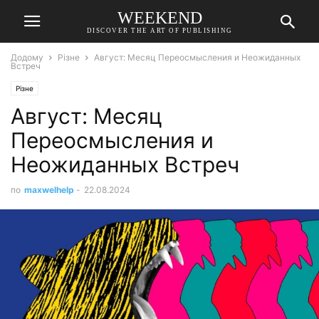
WEEKEND
DISCOVER THE ART OF PUBLISHING
Додому
Різне
Август: Месяц Переосмысления и Неожиданных
Встреч
Різне
Август: Месяц
Переосмысления и
Неожиданных Встреч
по
maxwelhelp
-
22.08.2024