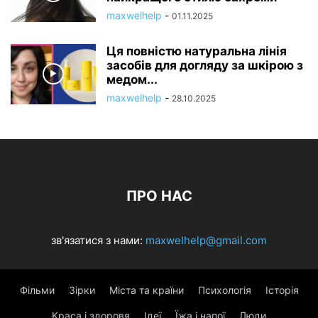
maxwelhelp
-
01.11.2025
Ця повністю натуральна лінія
засобів для догляду за шкірою з
медом...
maxwelhelp
-
28.10.2025
ПРО НАС
зв'язатися з нами:
maxwelhelp@gmail.com
Фільми
Зірки
Міста та країни
Психологія
Історія
Краса і здоровя
Ідеї
Їжа і напої
Люди