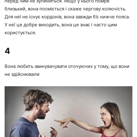
перед чим не зупиниться. Якщо у нього помре
близький, вона посміється і скаже чергову колючість.
Для неї не існує кордонів, вона завжди б’є нижче пояса.
У неї це добре виходить, вона це знає і часто цим
користується.
4
Вона любить звинувачувати оточуючих у тому, що вони
не здійснювали