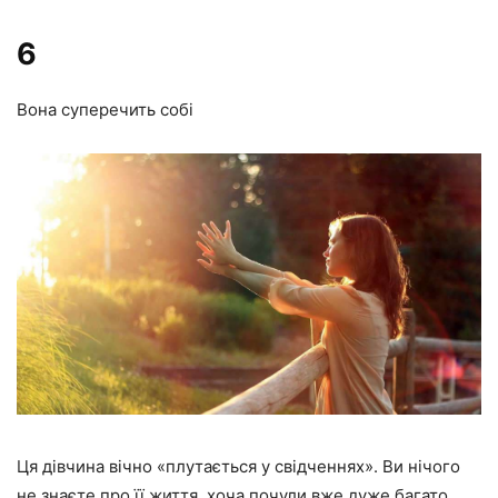
6
Вона суперечить собі
Ця дівчина вічно «плутається у свідченнях». Ви нічого
не знаєте про її життя, хоча почули вже дуже багато.