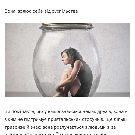
Вона ізолює себе від суспільства
Ви помічаєте, що у вашої знайомої немає друзів, вона ні
з ким не підтримує приятельських стосунків. Ще більш
тривожний знак: вона розлучається з людьми з-за
найменшої їх помилки. Її може вивести з себе