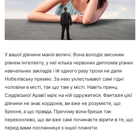
У вашої дівчини манія величі. Вона володіє високим
рівнем інтелекту, у неї кілька червоних дипломів різних
навчальних закладів і їй одного разу трохи не дали
Нобелівську премію. За нею ухлестывают самі гідні
чоловіки в місті, так що там у місті. Навіть принц
Саудівської Аравії мріє на ній одружитися. Фантазія цієї
дівчини не знає кордонів, ви вже не розумієте, що
брехня, а що правда. Причому вона бреше так
переконливо, що ви вже самі починаєте вірити в те, що
перед вами посланниця з іншої планети.