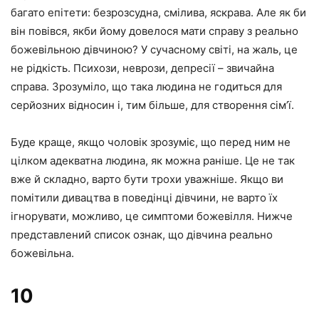
багато епітети: безрозсудна, смілива, яскрава. Але як би
він повівся, якби йому довелося мати справу з реально
божевільною дівчиною? У сучасному світі, на жаль, це
не рідкість. Психози, неврози, депресії – звичайна
справа. Зрозуміло, що така людина не годиться для
серйозних відносин і, тим більше, для створення сім’ї.
Буде краще, якщо чоловік зрозуміє, що перед ним не
цілком адекватна людина, як можна раніше. Це не так
вже й складно, варто бути трохи уважніше. Якщо ви
помітили дивацтва в поведінці дівчини, не варто їх
ігнорувати, можливо, це симптоми божевілля. Нижче
представлений список ознак, що дівчина реально
божевільна.
10