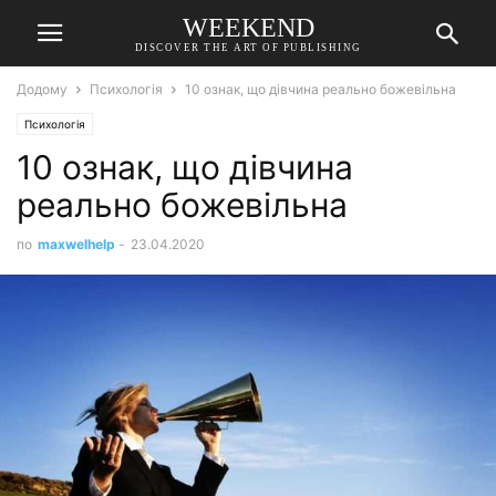
WEEKEND
DISCOVER THE ART OF PUBLISHING
Додому
Психологія
10 ознак, що дівчина реально божевільна
Психологія
10 ознак, що дівчина
реально божевільна
по
maxwelhelp
-
23.04.2020