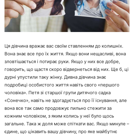
Ця дівчина вражає вас своїм ставленням до колишніх.
Вона знає все про їх життя. Якщо вони нещасливі, вона
зловтішається і потирає руки. Якщо у них все добре,
говорить, що щастя скоро відвернеться від них. Ще б, ці
дурні упустили таку жінку. Дивна дівчина знає
подробиці особистого життя навіть свого «першого
чоловіка». Петя зі старшої групи дитячого садка
«Сонечко», навіть не здогадується про її існування, але
вона все так само продовжує пильно стежити за
кожним чоловіком, з яким колись у неї було щось
загальне. Така ж доля може спіткати вас. Якщо минуле –
єдине, що цікавить вашу дівчину, про яке майбутнє