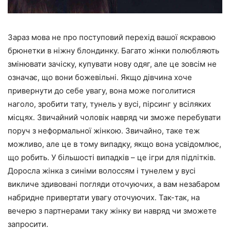
Зараз мова не про поступовий перехід вашої яскравою
брюнетки в ніжну блондинку. Багато жінки полюбляють
змінювати зачіску, купувати нову одяг, але це зовсім не
означає, що вони божевільні. Якщо дівчина хоче
привернути до себе увагу, вона може поголитися
наголо, зробити тату, тунель у вусі, пірсинг у всіляких
місцях. Звичайний чоловік навряд чи зможе перебувати
поруч з неформальної жінкою. Звичайно, таке теж
можливо, але це в тому випадку, якщо вона усвідомлює,
що робить. У більшості випадків – це ігри для підлітків.
Доросла жінка з синіми волоссям і тунелем у вусі
викличе здивовані погляди оточуючих, а вам незабаром
набридне привертати увагу оточуючих. Так-так, на
вечерю з партнерами таку жінку ви навряд чи зможете
запросити.