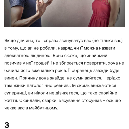
Якщо дівчина, то і справа звинувачує вас (не тільки вас)
в тому, що ви не робили, навряд чи її можна назвати
адекватною людиною. Вона скаже, що знайомий
позичив у неї грошей і не збирається повертати, хоча не
бачила його вже кілька років. Її обранець завжди буде
винен. Причину вона знайде, не сумнівайтеся. Нерідко
такі жінки патологічно ревниві. Їй скрізь ввижаються
суперниці, ви ніколи не дізнаєтеся, що таке спокійне
життя. Скандали, сварки, з’ясування стосунків – ось що
чекає вас в майбутньому.
3