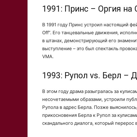
1991: Принс – Оргия на
В 1991 году Принс устроил настоящий фе
Off”. Его танцевальные движения, испол
в штанах, демонстрирующий его знаменит
выступление – это был спектакль провока
VMA.
1993: Рупол vs. Берл – 
В этом году драма разыгралась за кулиса
несочетаемыми образами, устроили публ
Рупола в адрес Берла. Позже выяснилось,
прикосновения Берла к Рупол за кулисами
скандального диалога, который перерос 