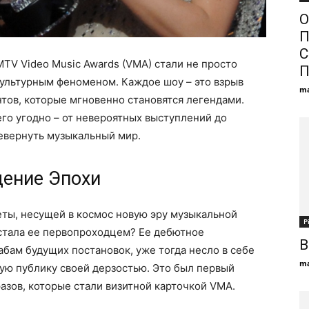
О
П
С
MTV Video Music Awards (VMA) стали не просто
П
ультурным феноменом. Каждое шоу – это взрыв
ma
тов, которые мгновенно становятся легендами.
го угодно – от невероятных выступлений до
евернуть музыкальный мир.
дение Эпохи
еты, несущей в космос новую эру музыкальной
Р
 стала ее первопроходцем? Ее дебютное
В
абам будущих постановок, уже тогда несло в себе
ma
ую публику своей дерзостью. Это был первый
азов, которые стали визитной карточкой VMA.