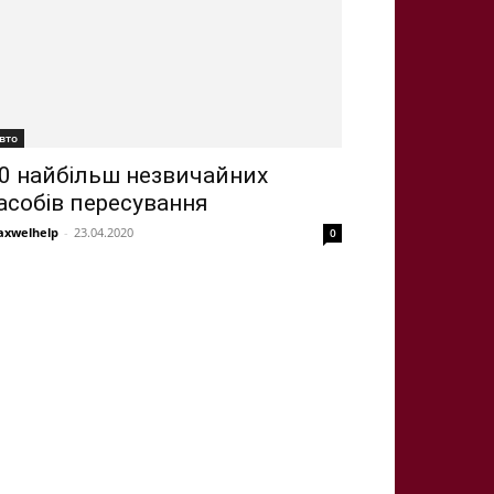
вто
0 найбільш незвичайних
асобів пересування
xwelhelp
-
23.04.2020
0