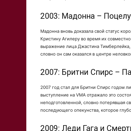
2003: Мадонна – Поцел
Мадонна вновь доказала свой статус кор
Кристину Агилеру во время их совместн
выражение лица Джастина Тимберлейка,
словно он сам оказался в центре неловко
2007: Бритни Спирс – П
2007 год стал для Бритни Спирс годом л
выступление на VMA отражало это состоя
неподготовленной, словно потерявшая св
последующего опекунства, которое глубо
2009: Леди Гага и Смер