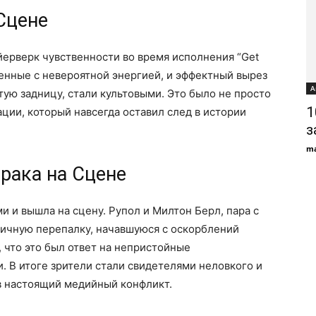
 Сцене
йерверк чувственности во время исполнения “Get
ненные с невероятной энергией, и эффектный вырез
А
ую задницу, стали культовыми. Это было не просто
1
ции, который навсегда оставил след в истории
з
ma
Драка на Сцене
ми и вышла на сцену. Рупол и Милтон Берл, пара с
ичную перепалку, начавшуюся с оскорблений
 что это был ответ на непристойные
. В итоге зрители стали свидетелями неловкого и
в настоящий медийный конфликт.