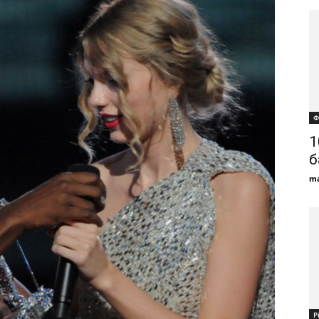
Ф
1
б
ma
Р