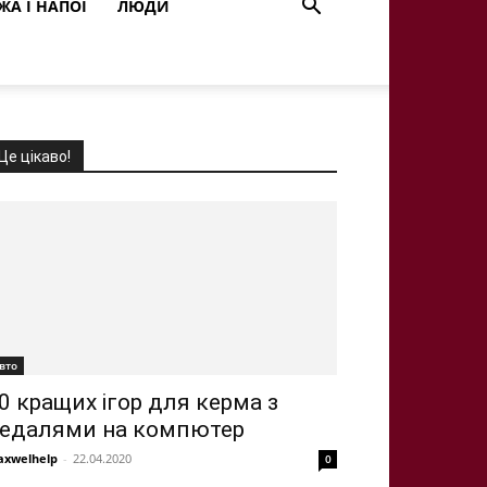
ЖА І НАПОЇ
ЛЮДИ
Це цікаво!
вто
0 кращих ігор для керма з
едалями на компютер
xwelhelp
-
22.04.2020
0