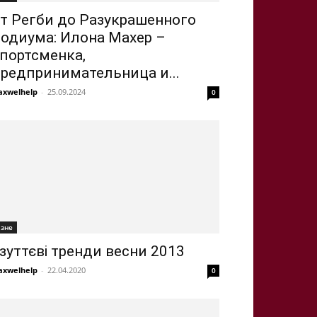
т Регби до Разукрашенного
одиума: Илона Махер –
портсменка,
редпринимательница и...
xwelhelp
-
25.09.2024
0
ізне
зуттєві тренди весни 2013
xwelhelp
-
22.04.2020
0