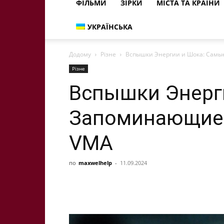
ФІЛЬМИ
ЗІРКИ
МІСТА ТА КРАЇНИ
УКРАЇНСЬКА
Додому
Різне
Вспышки Энергии и Шока: Сам
Різне
Вспышки Энерг
Запоминающие
VMA
по
maxwelhelp
-
11.09.2024
Share