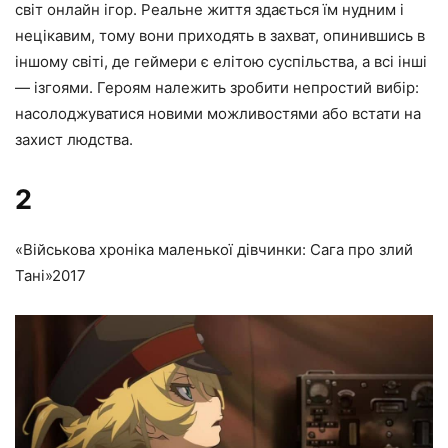
світ онлайн ігор. Реальне життя здається їм нудним і
нецікавим, тому вони приходять в захват, опинившись в
іншому світі, де геймери є елітою суспільства, а всі інші
— ізгоями. Героям належить зробити непростий вибір:
насолоджуватися новими можливостями або встати на
захист людства.
2
«Військова хроніка маленької дівчинки: Сага про злий
Тані»
2017