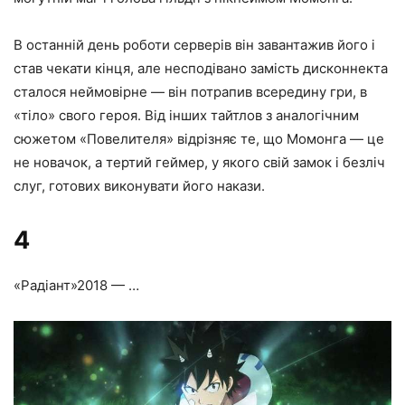
В останній день роботи серверів він завантажив його і
став чекати кінця, але несподівано замість дисконнекта
сталося неймовірне — він потрапив всередину гри, в
«тіло» свого героя. Від інших тайтлов з аналогічним
сюжетом «Повелителя» відрізняє те, що Момонга — це
не новачок, а тертий геймер, у якого свій замок і безліч
слуг, готових виконувати його накази.
4
«Радіант»
2018 — …