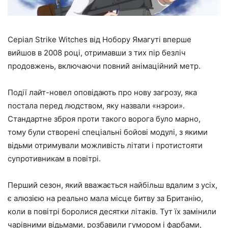
Серіал Strike Witches від Нобору Ямагуті вперше
вийшов в 2008 році, отримавши з тих пір безліч
продовжень, включаючи повний анімаційний метр.
Події лайт-новел оповідають про нову загрозу, яка
постала перед людством, яку назвали «нэрои».
Стандартне зброя проти такого ворога було марно,
тому були створені спеціальні бойові модулі, з якими
відьми отримували можливість літати і протистояти
супротивникам в повітрі.
Перший сезон, який вважається найбільш вдалим з усіх,
є алюзією на реально мала місце битву за Британію,
коли в повітрі боролися десятки літаків. Тут їх замінили
чарівними відьмами, розбавили гумором і фарбами,