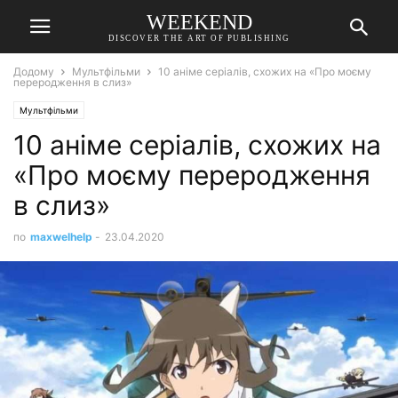
WEEKEND
DISCOVER THE ART OF PUBLISHING
Додому
Мультфільми
10 аніме серіалів, схожих на «Про моєму
переродження в слиз»
Мультфільми
10 аніме серіалів, схожих на
«Про моєму переродження
в слиз»
по
maxwelhelp
-
23.04.2020