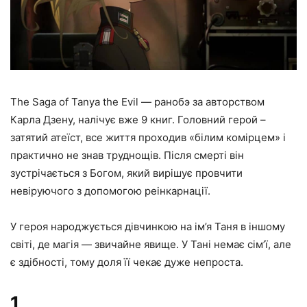
The Saga of Tanya the Evil — ранобэ за авторством
Карла Дзену, налічує вже 9 книг. Головний герой –
затятий атеїст, все життя проходив «білим комірцем» і
практично не знав труднощів. Після смерті він
зустрічається з Богом, який вирішує провчити
невіруючого з допомогою реінкарнації.
У героя народжується дівчинкою на ім’я Таня в іншому
світі, де магія — звичайне явище. У Тані немає сім’ї, але
є здібності, тому доля її чекає дуже непроста.
1