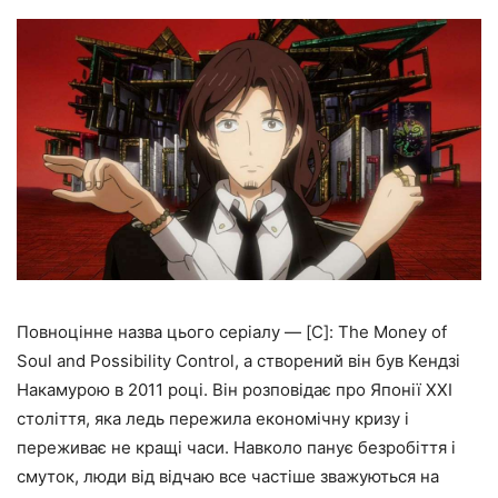
Повноцінне назва цього серіалу — [C]: The Money of
Soul and Possibility Control, а створений він був Кендзі
Накамурою в 2011 році. Він розповідає про Японії XXI
століття, яка ледь пережила економічну кризу і
переживає не кращі часи. Навколо панує безробіття і
смуток, люди від відчаю все частіше зважуються на