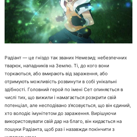
Радіант — це гніздо так званих Немезид: небезпечних
тварюк, нападників на Землю. Ті, до кого вони
торкаються, або вмирають від зараження, або
отримують можливість розвинути в собі унікальні
здібності. Головний герой по імені Сет опиняється в
числі тих, що вижили і намагається розкрити свій
потенціал, але несподівано з’ясовується, що він єдиний,
хто володіє імунітетом до зараження. Вирішуючи
використовувати свій дар на благо, він кидається на
пошуки Радіанта, щоб раз і назавжди покінчити з