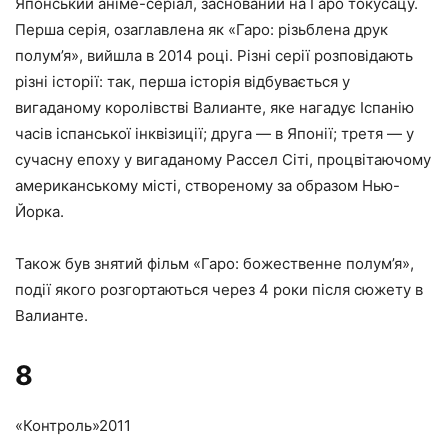
Японський аніме-серіал, заснований на Гаро токусацу.
Перша серія, озаглавлена як «Гаро: різьблена друк
полум’я», вийшла в 2014 році. Різні серії розповідають
різні історії: так, перша історія відбувається у
вигаданому королівстві Валианте, яке нагадує Іспанію
часів іспанської інквізиції; друга — в Японії; третя — у
сучасну епоху у вигаданому Рассел Сіті, процвітаючому
американському місті, створеному за образом Нью-
Йорка.
Також був знятий фільм «Гаро: божественне полум’я»,
події якого розгортаються через 4 роки після сюжету в
Валианте.
8
«Контроль»
2011