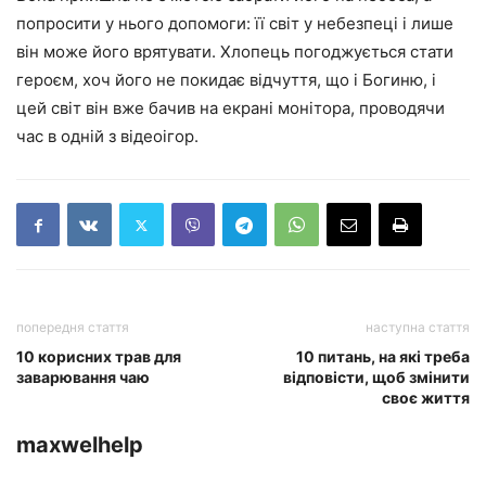
попросити у нього допомоги: її світ у небезпеці і лише
він може його врятувати. Хлопець погоджується стати
героєм, хоч його не покидає відчуття, що і Богиню, і
цей світ він вже бачив на екрані монітора, проводячи
час в одній з відеоігор.
попередня стаття
наступна стаття
10 корисних трав для
10 питань, на які треба
заварювання чаю
відповісти, щоб змінити
своє життя
maxwelhelp