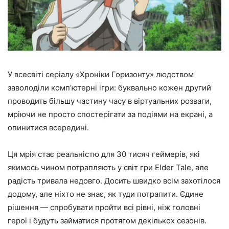
У всесвіті серіалу «Хроніки Горизонту» людством
заволоділи комп’ютерні ігри: буквально кожен другий
проводить більшу частину часу в віртуальних розваги,
мріючи не просто спостерігати за подіями на екрані, а
опинитися всередині.
Ця мрія стає реальністю для 30 тисяч геймерів, які
якимось чином потрапляють у світ гри Elder Tale, але
радість тривала недовго. Досить швидко всім захотілося
додому, але ніхто не знає, як туди потрапити. Єдине
рішення — спробувати пройти всі рівні, ніж головні
герої і будуть займатися протягом декількох сезонів.