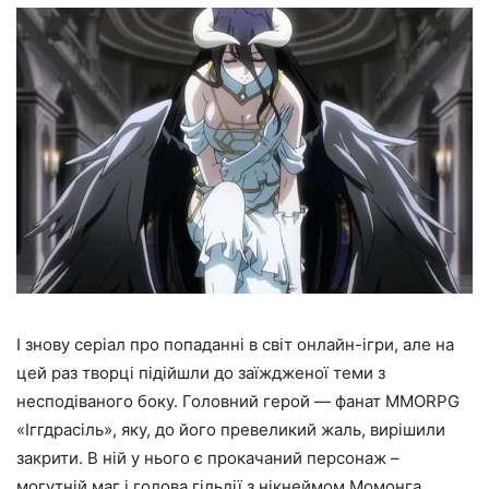
І знову серіал про попаданні в світ онлайн-ігри, але на
цей раз творці підійшли до заїждженої теми з
несподіваного боку. Головний герой — фанат MMORPG
«Іггдрасіль», яку, до його превеликий жаль, вирішили
закрити. В ній у нього є прокачаний персонаж –
могутній маг і голова гільдії з нікнеймом Момонга.