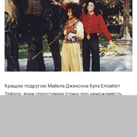
Кращою подругою Майкла Джексона була Елізабет
Тейлор, вони спростували істину про неможливість
дружби між чоловіком і жінкою. Одного разу співак
створив для подруги пісню, вона у відповідь подарувала
йому слоненяти. На той момент він був зовсім
маленьким, важив всього лише 150 кілограмів. У
Джексона був власний приватний зоопарк в