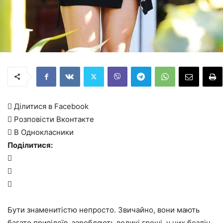
 Ділитися в Facebook
 Розповісти Вконтакте
 В Однокласники
Поділитися:



Бути знаменитістю непросто. Звичайно, вони мають
багато привілеїв, заробляють великі гроші, у них безліч