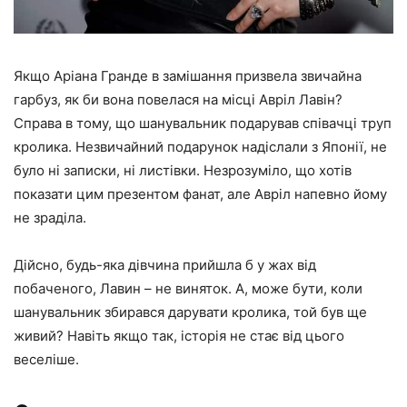
Якщо Аріана Гранде в замішання призвела звичайна
гарбуз, як би вона повелася на місці Авріл Лавін?
Справа в тому, що шанувальник подарував співачці труп
кролика. Незвичайний подарунок надіслали з Японії, не
було ні записки, ні листівки. Незрозуміло, що хотів
показати цим презентом фанат, але Авріл напевно йому
не зраділа.
Дійсно, будь-яка дівчина прийшла б у жах від
побаченого, Лавин – не виняток. А, може бути, коли
шанувальник збирався дарувати кролика, той був ще
живий? Навіть якщо так, історія не стає від цього
веселіше.