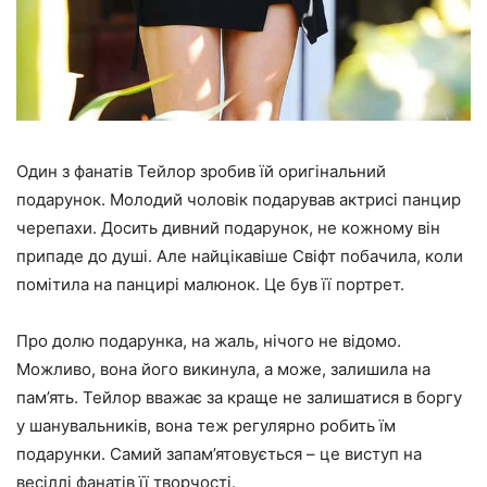
Один з фанатів Тейлор зробив їй оригінальний
подарунок. Молодий чоловік подарував актрисі панцир
черепахи. Досить дивний подарунок, не кожному він
припаде до душі. Але найцікавіше Свіфт побачила, коли
помітила на панцирі малюнок. Це був її портрет.
Про долю подарунка, на жаль, нічого не відомо.
Можливо, вона його викинула, а може, залишила на
пам’ять. Тейлор вважає за краще не залишатися в боргу
у шанувальників, вона теж регулярно робить їм
подарунки. Самий запам’ятовується – це виступ на
весіллі фанатів її творчості.