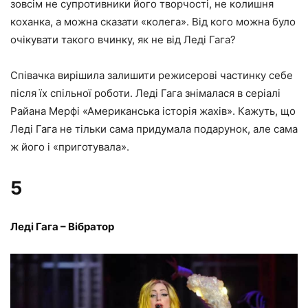
зовсім не супротивники його творчості, не колишня
коханка, а можна сказати «колега». Від кого можна було
очікувати такого вчинку, як не від Леді Гага?
Співачка вирішила залишити режисерові частинку себе
після їх спільної роботи. Леді Гага знімалася в серіалі
Райана Мерфі «Американська історія жахів». Кажуть, що
Леді Гага не тільки сама придумала подарунок, але сама
ж його і «приготувала».
5
Леді Гага – Вібратор