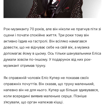
Рок-музиканту 70 років, але він ніколи не прагнув піти зі
сцени і почати спокійне життя. Три роки тому він
активно їздив на гастролі. Він всіляко намагався
довести, що не відчуває себе на свій вік, а музика
допомагає йому в цьому. Ось тільки шанувальники Еліса
думали зовсім по-іншому. У подарунок від них рок-
музикант отримав труну.
Як справжній чоловік Еліс Купер не показав своїх
справжніх почуттів. Він сказав, що труну маленький,
напевно він не для нього. Купер ще більше здивувався,
коли всередині виявив маленьке серце. Пізніше
з’ясували, що орган належав кішці.