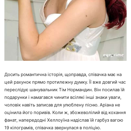
Досить романтична історія, щоправда, співачка має на
цей рахунок прямо протилежну думку. Її вже довгий час
переслідує шанувальник Тім Нормандин. Він посилав їй
подарунки і намагався чинити всілякі інші знаки уваги,
чоловік навіть записав для улюблену пісню. Аріана не
оцінила його поривів. Коли ж, збожеволілий від кохання
фанат, напередодні Хеллоуїна надіслав їй гарбуз вагою
19 кілограмів, співачка звернулася в поліцію.