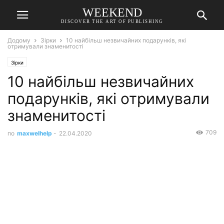
WEEKEND
DISCOVER THE ART OF PUBLISHING
Додому
Зірки
10 найбільш незвичайних подарунків, які
отримували знаменитості
Зірки
10 найбільш незвичайних
подарунків, які отримували
знаменитості
709
по
maxwelhelp
-
22.04.2020