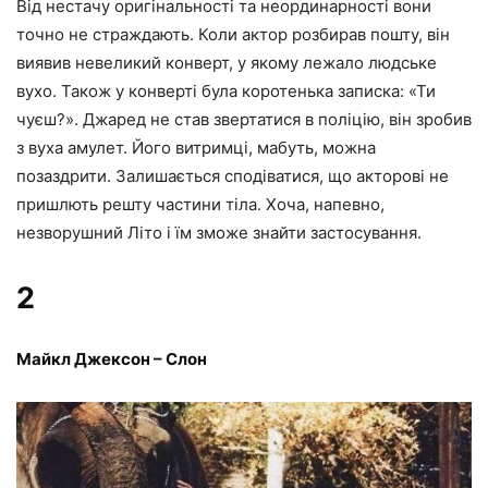
Від нестачу оригінальності та неординарності вони
точно не страждають. Коли актор розбирав пошту, він
виявив невеликий конверт, у якому лежало людське
вухо. Також у конверті була коротенька записка: «Ти
чуєш?». Джаред не став звертатися в поліцію, він зробив
з вуха амулет. Його витримці, мабуть, можна
позаздрити. Залишається сподіватися, що акторові не
пришлють решту частини тіла. Хоча, напевно,
незворушний Літо і їм зможе знайти застосування.
2
Майкл Джексон – Слон