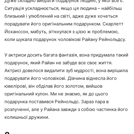
Дуже складно вибрати подарунок людині, у якої все є.
Ситуація ускладнюється, якщо ця людина – найбільш
близький і улюблений на світі, адже дуже хочеться
порадувати його оригінальним подарунком. Скарлетт
Йоханссон, мабуть, зіткнулася з цією ж проблемою,
коли шукала подарунок чоловікові Райану Рейнольдсу.
У актриси досить багата фантазія, вона придумала такий
подарунок, який Райан не забуде все своє життя.
Актрисі довелося видалити зуб мудрості, вона вирішила
подарувати його чоловікові. Дівчина віднесла його
ювелірові, він обділав його золотом, вийшов
оригінальний кулон. Ми не знаємо, як до цього
подарунка поставився Рейнольдс. Зараз пара в
розлученні, але у Райана завжди з собою частинка його
колишньої дружини.