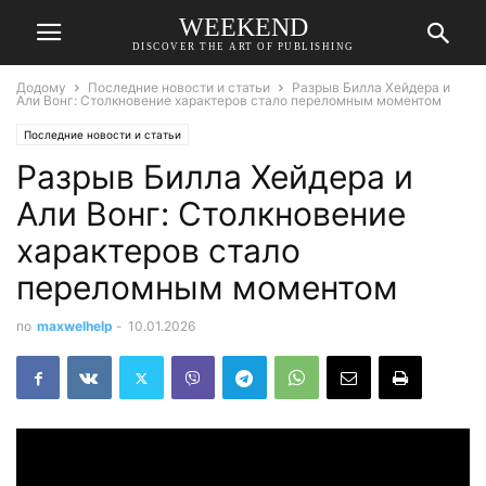
WEEKEND
DISCOVER THE ART OF PUBLISHING
Додому
Последние новости и статьи
Разрыв Билла Хейдера и
Али Вонг: Столкновение характеров стало переломным моментом
Последние новости и статьи
Разрыв Билла Хейдера и
Али Вонг: Столкновение
характеров стало
переломным моментом
по
maxwelhelp
-
10.01.2026