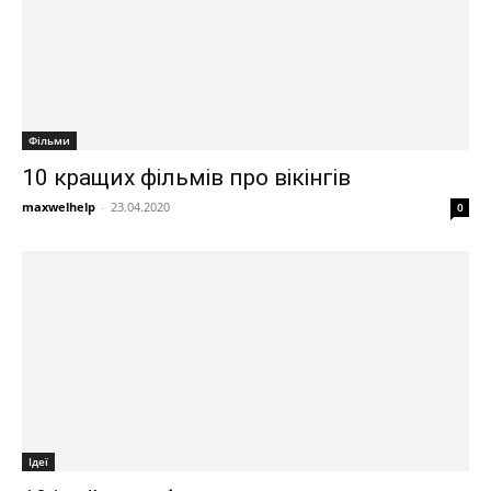
Фільми
10 кращих фільмів про вікінгів
maxwelhelp
-
23.04.2020
0
Ідеї