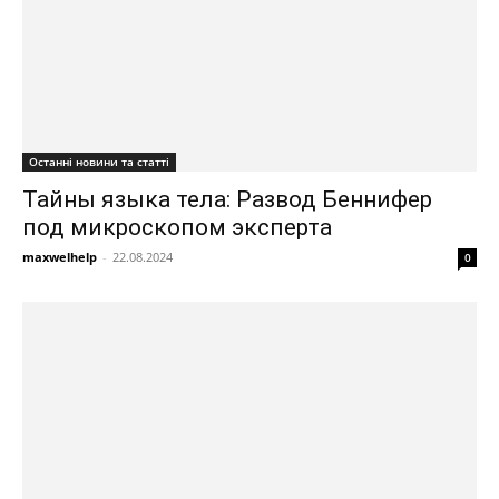
Останні новини та статті
Тайны языка тела: Развод Беннифер
под микроскопом эксперта
maxwelhelp
-
22.08.2024
0