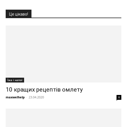
Це цікаво!
Їжа і напої
10 кращих рецептів омлету
maxwelhelp
-
23.04.2020
0