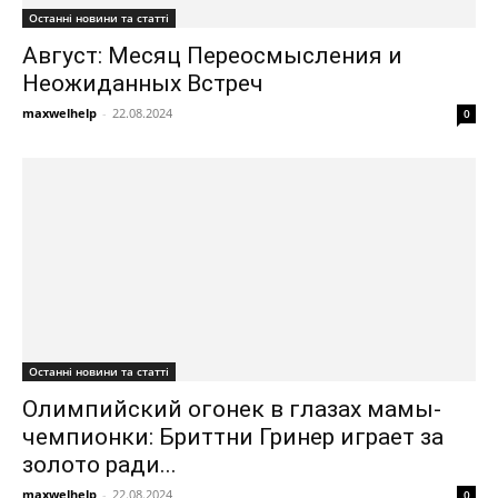
Останні новини та статті
Август: Месяц Переосмысления и
Неожиданных Встреч
maxwelhelp
-
22.08.2024
0
Останні новини та статті
Олимпийский огонек в глазах мамы-
чемпионки: Бриттни Гринер играет за
золото ради...
maxwelhelp
-
22.08.2024
0