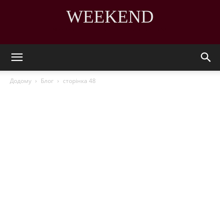
WEEKEND
DISCOVER THE ART OF PUBLISHING
Додому
Блог
сторінка 48