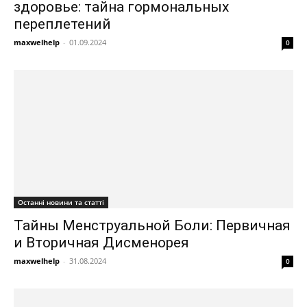
здоровье: тайна гормональных
переплетений
maxwelhelp
-
01.09.2024
0
Останні новини та статті
Тайны Менструальной Боли: Первичная
и Вторичная Дисменорея
maxwelhelp
-
31.08.2024
0