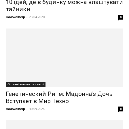
10 ідей, де в будинку можна влаштувати
тайники
maxwelhelp
-
23.04.2020
0
Останні новини та статті
Генетический Ритм: Мадонна’s Дочь
Вступает в Мир Техно
maxwelhelp
-
30.09.2024
0