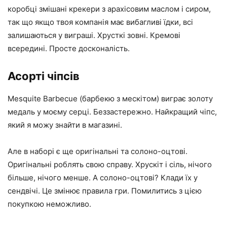
коробці змішані крекери з арахісовим маслом і сиром,
так що якщо твоя компанія має вибагливі їдки, всі
залишаються у виграші. Хрусткі зовні. Кремові
всередині. Просте досконалість.
Асорті чіпсів
Mesquite Barbecue (барбекю з мескітом) виграє золоту
медаль у моєму серці. Беззастережно. Найкращий чіпс,
який я можу знайти в магазині.
Але в наборі є ще оригінальні та солоно-оцтові.
Оригінальні роблять свою справу. Хрускіт і сіль, нічого
більше, нічого менше. А солоно-оцтові? Клади їх у
сендвічі. Це змінює правила гри. Помилитись з цією
покупкою неможливо.