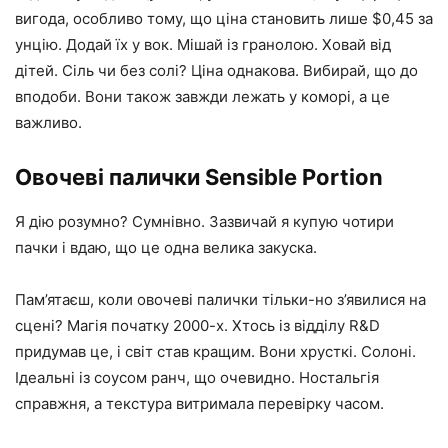
вигода, особливо тому, що ціна становить лише $0,45 за
унцію. Додай їх у вок. Мішай із гранолою. Ховай від
дітей. Сіль чи без солі? Ціна однакова. Вибирай, що до
вподоби. Вони також завжди лежать у коморі, а це
важливо.
Овочеві палички Sensible Portion
Я дію розумно? Сумнівно. Зазвичай я купую чотири
пачки і вдаю, що це одна велика закуска.
Пам’ятаєш, коли овочеві палички тільки-но з’явилися на
сцені? Магія початку 2000-х. Хтось із відділу R&D
придумав це, і світ став кращим. Вони хрусткі. Солоні.
Ідеальні із соусом ранч, що очевидно. Ностальгія
справжня, а текстура витримала перевірку часом.