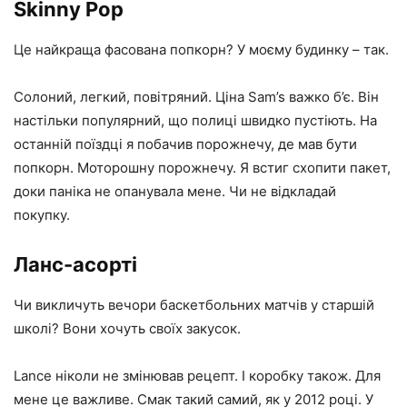
Skinny Pop
Це найкраща фасована попкорн? У моєму будинку – так.
Солоний, легкий, повітряний. Ціна Sam’s важко б’є. Він
настільки популярний, що полиці швидко пустіють. На
останній поїздці я побачив порожнечу, де мав бути
попкорн. Моторошну порожнечу. Я встиг схопити пакет,
доки паніка не опанувала мене. Чи не відкладай
покупку.
Ланс-асорті
Чи викличуть вечори баскетбольних матчів у старшій
школі? Вони хочуть своїх закусок.
Lance ніколи не змінював рецепт. І коробку також. Для
мене це важливе. Смак такий самий, як у 2012 році. У