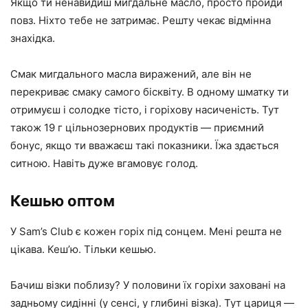
Якщо ти ненавидиш мигдальне масло, просто пройди
повз. Ніхто тебе не затримає. Решту чекає відмінна
знахідка.
Смак мигдального масла виражений, але він не
перекриває смаку самого бісквіту. В одному шматку ти
отримуєш і солодке тісто, і горіхову насиченість. Тут
також 19 г цільнозернових продуктів — приємний
бонус, якщо ти вважаєш такі показники. Їжа здається
ситною. Навіть дуже вгамовує голод.
Кешью оптом
У Sam’s Club є кожен горіх під сонцем. Мені решта не
цікава. Кеш’ю. Тільки кешью.
Бачиш візки поблизу? У половини їх горіхи заховані на
задньому сидінні (у сенсі, у глибині візка). Тут цариця —