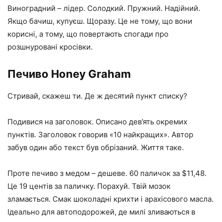
Виноградний – лідер. Солодкий. Пружний. Надійний.
Якщо бачиш, купуєш. Щоразу. Це не тому, що вони
корисні, а тому, що повертають спогади про
розшнуровані кросівки.
Печиво Honey Graham
Стривай, скажеш ти. Де ж десятий пункт списку?
Подивися на заголовок. Описано дев’ять окремих
пунктів. Заголовок говорив «10 найкращих». Автор
забув один або текст був обрізаний. Життя таке.
Проте печиво з медом – дешеве. 60 паличок за $11,48.
Це 19 центів за паличку. Порахуй. Твій мозок
зламається. Смак шоколадні крихти і арахісового масла.
Ідеально для автоподорожей, де милі зливаються в