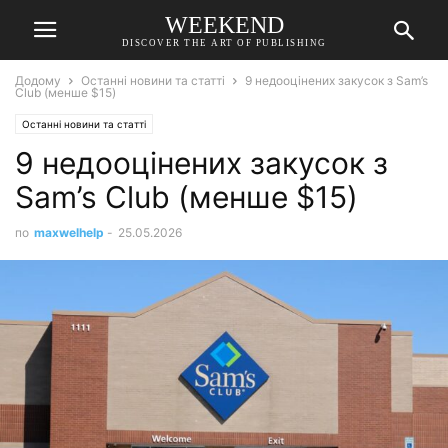
WEEKEND
DISCOVER THE ART OF PUBLISHING
Додому
Останні новини та статті
9 недооцінених закусок з Sam’s
Club (менше $15)
Останні новини та статті
9 недооцінених закусок з
Sam’s Club (менше $15)
по
maxwelhelp
-
25.05.2026