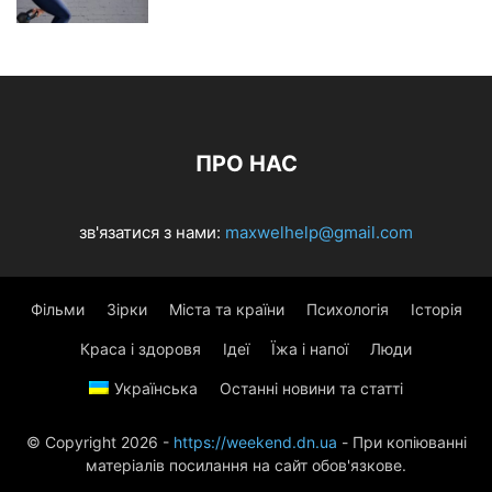
ПРО НАС
зв'язатися з нами:
maxwelhelp@gmail.com
Фільми
Зірки
Міста та країни
Психологія
Історія
Краса і здоровя
Ідеї
Їжа і напої
Люди
Українська
Останні новини та статті
© Copyright 2026 -
https://weekend.dn.ua
- При копіюванні
матеріалів посилання на сайт обов'язкове.