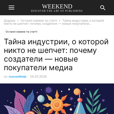
WEEKEND
DISCOVER THE ART OF PUBLISHING
Додому
Останні новини та статті
Тайна индустрии, о которой
никто не шепчет: почему создатели — новые покупатели...
Останні новини та статті
Тайна индустрии, о которой
никто не шепчет: почему
создатели — новые
покупатели медиа
по
maxwelhelp
-
24.05.2026