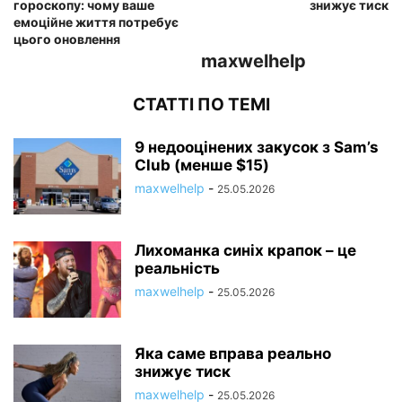
гороскопу: чому ваше
знижує тиск
емоційне життя потребує
цього оновлення
maxwelhelp
СТАТТІ ПО ТЕМІ
9 недооцінених закусок з Sam’s
Club (менше $15)
maxwelhelp
-
25.05.2026
Лихоманка синіх крапок – це
реальність
maxwelhelp
-
25.05.2026
Яка саме вправа реально
знижує тиск
maxwelhelp
-
25.05.2026