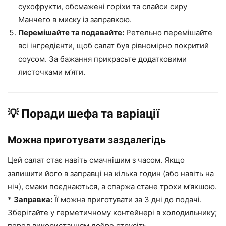
сухофрукти, обсмажені горіхи та слайси сиру
Манчего в миску із заправкою.
Перемішайте та подавайте:
Ретельно перемішайте
всі інгредієнти, щоб салат був рівномірно покритий
соусом. За бажання прикрасьте додатковими
листочками м’яти.
💡 Поради шефа та варіації
Можна приготувати заздалегідь
Цей салат стає навіть смачнішим з часом. Якщо
залишити його в заправці на кілька годин (або навіть на
ніч), смаки поєднаються, а спаржа стане трохи м’якшою.
*
Заправка:
Її можна приготувати за 3 дні до подачі.
Зберігайте у герметичному контейнері в холодильнику;
перед використанням добре струсіть.