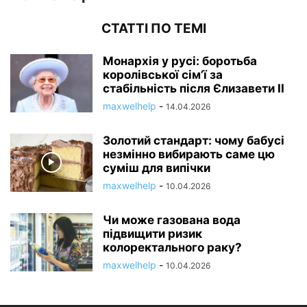
СТАТТІ ПО ТЕМІ
Монархія у русі: боротьба
королівської сім’ї за
стабільність після Єлизавети II
maxwelhelp
-
14.04.2026
Золотий стандарт: чому бабусі
незмінно вибирають саме цю
суміш для випічки
maxwelhelp
-
10.04.2026
Чи може газована вода
підвищити ризик
колоректального раку?
maxwelhelp
-
10.04.2026