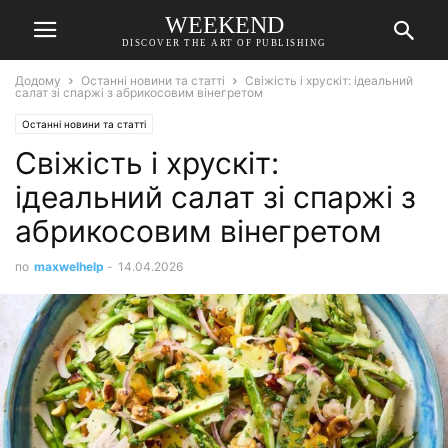
WEEKEND
DISCOVER THE ART OF PUBLISHING
Додому
Останні новини та статті
Свіжість і хрускіт: ідеальний
салат зі спаржі з абрикосовим вінегретом
Останні новини та статті
Свіжість і хрускіт:
ідеальний салат зі спаржі з
абрикосовим вінегретом
по
maxwelhelp
-
14.04.2026