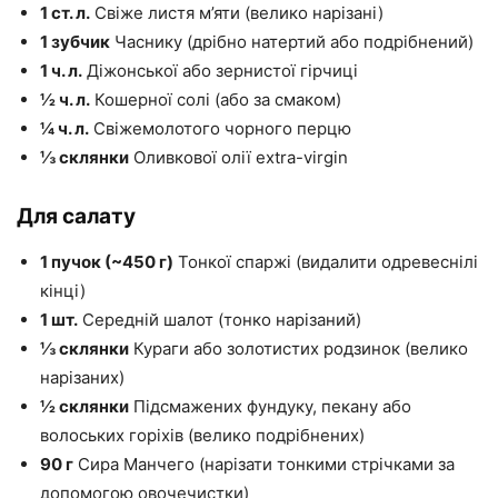
1 ст. л.
Свіже листя м’яти (велико нарізані)
1 зубчик
Часнику (дрібно натертий або подрібнений)
1 ч. л.
Діжонської або зернистої гірчиці
½ ч. л.
Кошерної солі (або за смаком)
¼ ч. л.
Свіжемолотого чорного перцю
⅓ склянки
Оливкової олії extra-virgin
Для салату
1 пучок (~450 г)
Тонкої спаржі (видалити одревеснілі
кінці)
1 шт.
Середній шалот (тонко нарізаний)
⅓ склянки
Кураги або золотистих родзинок (велико
нарізаних)
½ склянки
Підсмажених фундуку, пекану або
волоських горіхів (велико подрібнених)
90 г
Сира Манчего (нарізати тонкими стрічками за
допомогою овочечистки)