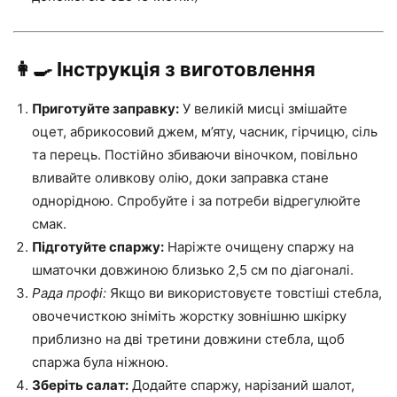
👩‍🍳 Інструкція з виготовлення
Приготуйте заправку:
У великій мисці змішайте
оцет, абрикосовий джем, м’яту, часник, гірчицю, сіль
та перець. Постійно збиваючи віночком, повільно
вливайте оливкову олію, доки заправка стане
однорідною. Спробуйте і за потреби відрегулюйте
смак.
Підготуйте спаржу:
Наріжте очищену спаржу на
шматочки довжиною близько 2,5 см по діагоналі.
Рада профі:
Якщо ви використовуєте товстіші стебла,
овочечисткою зніміть жорстку зовнішню шкірку
приблизно на дві третини довжини стебла, щоб
спаржа була ніжною.
Зберіть салат:
Додайте спаржу, нарізаний шалот,