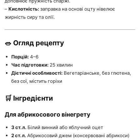
доповнює пружність спаржі.
–
Кислотність:
заправка на основі оцту нівелює
жирність сиру та олії.
🥗 Огляд рецепту
Порцій:
4–6
Час підготовки:
25 хвилин
Дієтичні особливості:
Вегетаріанське, без глютена,
без сої, містить горіхи
🛒 Інгредієнти
Для абрикосового вінегрету
3 ст. л.
Білий винний або яблучний оцет
2 ст. л.
Абрикосовий джем (консервовані абрикоси)