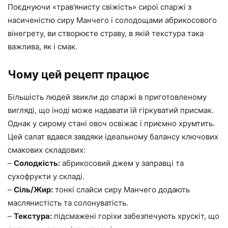
Поєднуючи «трав’янисту свіжість» сирої спаржі з
насиченістю сиру Манчего і солодощами абрикосового
вінегрету, ви створюєте страву, в якій текстура така
важлива, як і смак.
Чому цей рецепт працює
Більшість людей звикли до спаржі в приготовленому
вигляді, що іноді може надавати їй гіркуватий присмак.
Однак у сирому стані овоч освіжає і приємно хрумтить.
Цей салат вдався завдяки ідеальному балансу ключових
смакових складових:
–
Солодкість:
абрикосовий джем у заправці та
сухофрукти у складі.
–
Сіль/Жир:
тонкі слайси сиру Манчего додають
маслянистість та солонуватість.
–
Текстура:
підсмажені горіхи забезпечують хрускіт, що