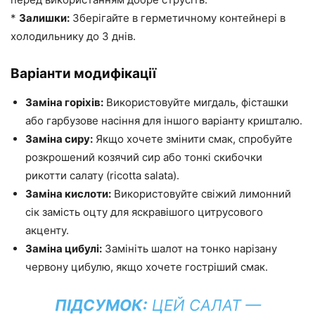
*
Залишки:
Зберігайте в герметичному контейнері в
холодильнику до 3 днів.
Варіанти модифікації
Заміна горіхів:
Використовуйте мигдаль, фісташки
або гарбузове насіння для іншого варіанту кришталю.
Заміна сиру:
Якщо хочете змінити смак, спробуйте
розкрошений козячий сир або тонкі скибочки
рикотти салату (ricotta salata).
Заміна кислоти:
Використовуйте свіжий лимонний
сік замість оцту для яскравішого цитрусового
акценту.
Заміна цибулі:
Замініть шалот на тонко нарізану
червону цибулю, якщо хочете гостріший смак.
ПІДСУМОК:
ЦЕЙ САЛАТ —