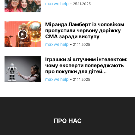
maxwelhelp
-
25.11.2025
Міранда Ламберт із чоловіком
пропустили червону доріжку
CMA заради виступу
maxwelhelp
-
21.11.2025
Іграшки зі штучним інтелектом:
чому експерти попереджають
про покупки для дітей...
maxwelhelp
-
21.11.2025
ПРО НАС