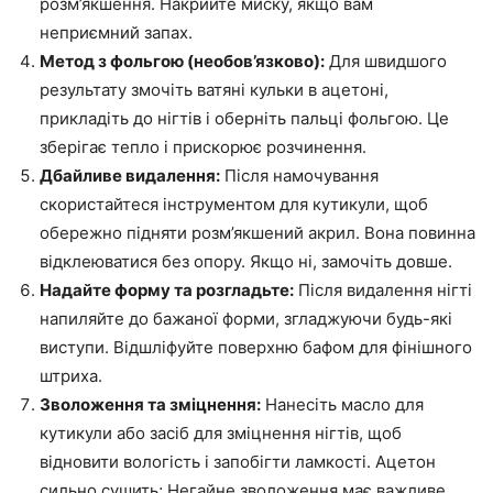
розм’якшення. Накрийте миску, якщо вам
неприємний запах.
Метод з фольгою (необов’язково):
Для швидшого
результату змочіть ватяні кульки в ацетоні,
прикладіть до нігтів і оберніть пальці фольгою. Це
зберігає тепло і прискорює розчинення.
Дбайливе видалення:
Після намочування
скористайтеся інструментом для кутикули, щоб
обережно підняти розм’якшений акрил. Вона повинна
відклеюватися без опору. Якщо ні, замочіть довше.
Надайте форму та розгладьте:
Після видалення нігті
напиляйте до бажаної форми, згладжуючи будь-які
виступи. Відшліфуйте поверхню бафом для фінішного
штриха.
Зволоження та зміцнення:
Нанесіть масло для
кутикули або засіб для зміцнення нігтів, щоб
відновити вологість і запобігти ламкості. Ацетон
сильно сушить; Негайне зволоження має важливе