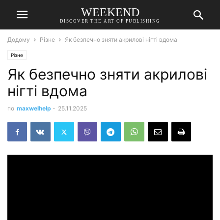
WEEKEND
DISCOVER THE ART OF PUBLISHING
Додому
Різне
Як безпечно зняти акрилові нігті вдома
Різне
Як безпечно зняти акрилові
нігті вдома
по
maxwelhelp
-
25.11.2025