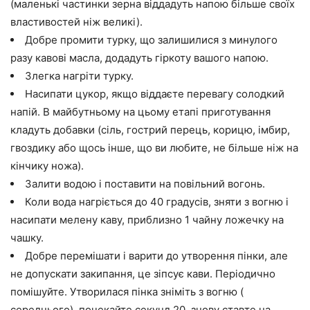
(маленькі частинки зерна віддадуть напою більше своїх
властивостей ніж великі).
Добре промити турку, що залишилися з минулого
разу кавові масла, додадуть гіркоту вашого напою.
Злегка нагріти турку.
Насипати цукор, якщо віддаєте перевагу солодкий
напій. В майбутньому на цьому етапі приготування
кладуть добавки (сіль, гострий перець, корицю, імбир,
гвоздику або щось інше, що ви любите, не більше ніж на
кінчику ножа).
Залити водою і поставити на повільний вогонь.
Коли вода нагріється до 40 градусів, зняти з вогню і
насипати мелену каву, приблизно 1 чайну ложечку на
чашку.
Добре перемішати і варити до утворення пінки, але
не допускати закипання, це зіпсує кави. Періодично
помішуйте. Утворилася пінка зніміть з вогню (
середнього), почекайте секунд 20, знову ставте на