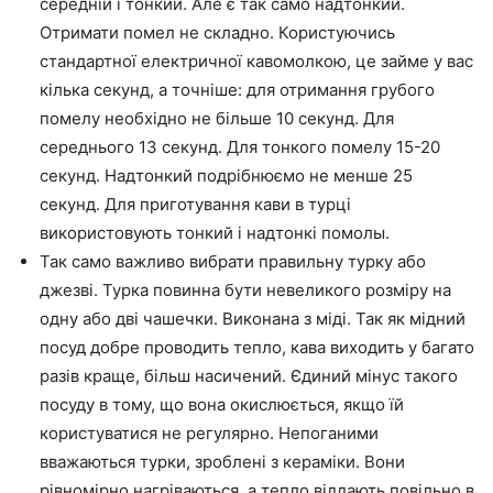
середній і тонкий. Але є так само надтонкий.
Отримати помел не складно. Користуючись
стандартної електричної кавомолкою, це займе у вас
кілька секунд, а точніше: для отримання грубого
помелу необхідно не більше 10 секунд. Для
середнього 13 секунд. Для тонкого помелу 15-20
секунд. Надтонкий подрібнюємо не менше 25
секунд. Для приготування кави в турці
використовують тонкий і надтонкі помолы.
Так само важливо вибрати правильну турку або
джезві. Турка повинна бути невеликого розміру на
одну або дві чашечки. Виконана з міді. Так як мідний
посуд добре проводить тепло, кава виходить у багато
разів краще, більш насичений. Єдиний мінус такого
посуду в тому, що вона окислюється, якщо їй
користуватися не регулярно. Непоганими
вважаються турки, зроблені з кераміки. Вони
рівномірно нагріваються, а тепло віддають повільно в