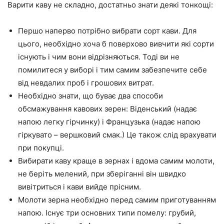
Варити каву не складно, достатньо знати деякі тонкощі:
Першо наперво потрібно вибрати сорт кави. Для
цього, необхідно хоча б поверхово вивчити які сорти
існують і чим вони відрізняються. Тоді ви не
помилитеся у виборі і тим самим забезпечите себе
від невдалих проб і грошових витрат.
Необхідно знати, що буває два способи
обсмажування кавових зерен: Віденський (надає
напою легку гірчинку) і Французька (надає напою
гіркувато – вершковий смак.) Це також слід врахувати
при покупці.
Вибирати каву краще в зернах і вдома самим молоти,
не беріть мелений, при зберіганні він швидко
вивітриться і кави вийде прісним.
Молоти зерна необхідно перед самим приготуванням
напою. Існує три основних типи помелу: грубий,