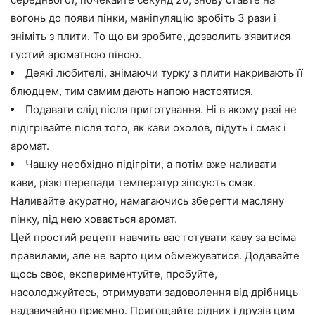
вогонь до появи пінки, маніпуляцію зробіть 3 рази і
зніміть з плити. То що ви зробите, дозволить з’явитися
густий ароматною піною.
Деякі любителі, знімаючи турку з плити накривають її
блюдцем, тим самим дають напою настоятися.
Подавати слід після приготування. Ні в якому разі не
підігрівайте після того, як кави охолов, підуть і смак і
аромат.
Чашку необхідно підігріти, а потім вже наливати
кави, різкі перепади температур зіпсують смак.
Наливайте акуратно, намагаючись зберегти масляну
пінку, під нею ховається аромат.
Цей простий рецепт навчить вас готувати каву за всіма
правилами, але не варто цим обмежуватися. Додавайте
щось своє, експериментуйте, пробуйте,
насолоджуйтесь, отримувати задоволення від дрібниць
надзвичайно приємно. Пригощайте рідних і друзів цим