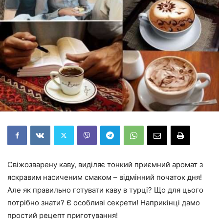
Свіжозварену каву, виділяє тонкий приємний аромат з
яскравим насиченим смаком – відмінний початок дня!
Але як правильно готувати каву в турці? Що для цього
потрібно знати? Є особливі секрети! Наприкінці дамо
простий рецепт приготування!