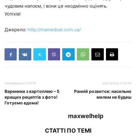
чудовим напоєм, і вони це неодмінно оцінять.
Успіхів!
Джерело:
http://mamedsat.com.ua/
попередня стаття
наступна стаття
Вареники з картоплею – 5
Ранній розвиток: насильно
кращих рецептів з фото!
милим не будеш
Готуємо вдома!
maxwelhelp
СТАТТІ ПО ТЕМІ