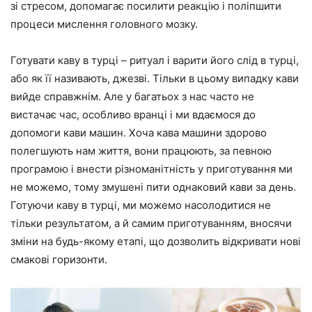
зі стресом, допомагає посилити реакцію і поліпшити
процеси мислення головного мозку.
Готувати каву в турці – ритуал і варити його слід в турці,
або як її називають, джезві. Тільки в цьому випадку кави
вийде справжнім. Але у багатьох з нас часто не
вистачає час, особливо вранці і ми вдаємося до
допомоги кави машин. Хоча кава машини здорово
полегшують нам життя, вони працюють, за певною
програмою і внести різноманітність у приготування ми
не можемо, тому змушені пити однаковий кави за день.
Готуючи каву в турці, ми можемо насолодитися не
тільки результатом, а й самим приготуванням, вносячи
зміни на будь-якому етапі, що дозволить відкривати нові
смакові горизонти.