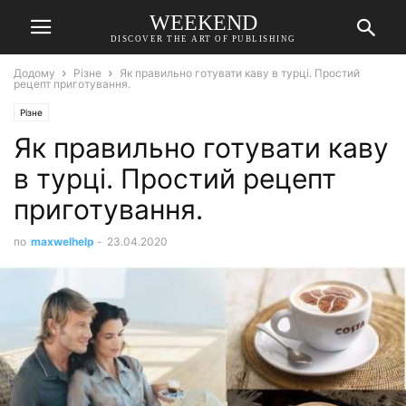
WEEKEND
DISCOVER THE ART OF PUBLISHING
Додому
Різне
Як правильно готувати каву в турці. Простий
рецепт приготування.
Різне
Як правильно готувати каву
в турці. Простий рецепт
приготування.
по
maxwelhelp
-
23.04.2020