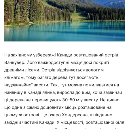
На західному узбережжі Канади розташований острів
Ванкувер. Його важкодоступні місця досі покриті
древніми лісами. Острів відрізняється вологим
кліматом, тому багато дерева тут досягають
надзвичайної висоти. Так, тут можна помилуватися на
найвищу в Канаді ялина, виросла до 95м, хоча зазвичай
ці дерева не перевищують 30-50 м у висоту. Не дивно,
що одне з самих дощовитих місць розташоване на
цьому ж острові. Це озеро Хендерсона, в південно-
західній частині Канади. У місцевості, розташованої біля