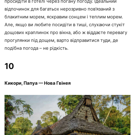
просидіти в готелі через погану погоду. Ідеальний
відпочинок для багатьох нерозривно пов’язаний з
блакитним морем, яскравим сонцем і теплим морем.
Але, якщо ви любите посидіти в тиші, слухаючи стукіт
дощових краплинок про вікна, або ж віддаєте перевагу
прогулянки під дощем, варто відправитися туди, де
подібна погода – не рідкість.
10
Кикори, Папуа — Нова Гвінея