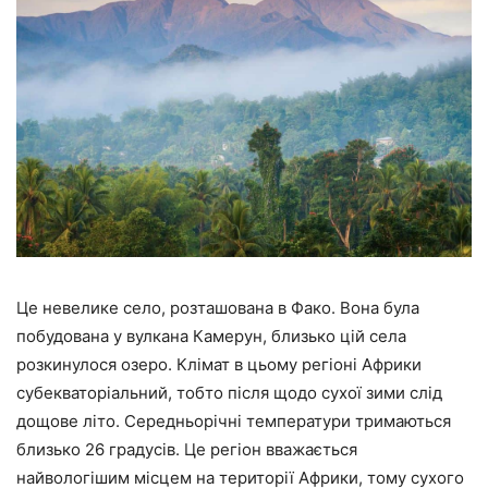
Це невелике село, розташована в Фако. Вона була
побудована у вулкана Камерун, близько цій села
розкинулося озеро. Клімат в цьому регіоні Африки
субекваторіальний, тобто після щодо сухої зими слід
дощове літо. Середньорічні температури тримаються
близько 26 градусів. Це регіон вважається
найвологішим місцем на території Африки, тому сухого