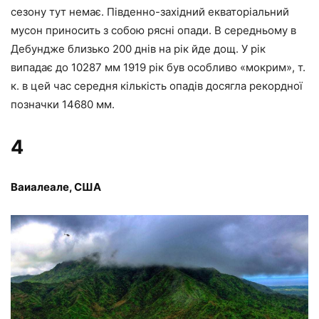
сезону тут немає. Південно-західний екваторіальний
мусон приносить з собою рясні опади. В середньому в
Дебундже близько 200 днів на рік йде дощ. У рік
випадає до 10287 мм 1919 рік був особливо «мокрим», т.
к. в цей час середня кількість опадів досягла рекордної
позначки 14680 мм.
4
Ваиалеале, США