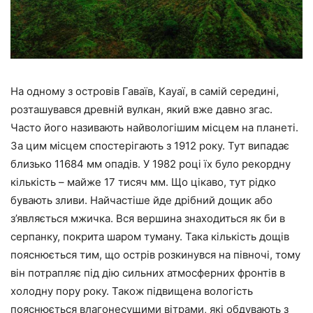
На одному з островів Гаваїв, Кауаї, в самій середині,
розташувався древній вулкан, який вже давно згас.
Часто його називають найвологішим місцем на планеті.
За цим місцем спостерігають з 1912 року. Тут випадає
близько 11684 мм опадів. У 1982 році їх було рекордну
кількість – майже 17 тисяч мм. Що цікаво, тут рідко
бувають зливи. Найчастіше йде дрібний дощик або
з’являється мжичка. Вся вершина знаходиться як би в
серпанку, покрита шаром туману. Така кількість дощів
пояснюється тим, що острів розкинувся на півночі, тому
він потрапляє під дію сильних атмосферних фронтів в
холодну пору року. Також підвищена вологість
пояснюється влагонесущими вітрами, які обдувають з