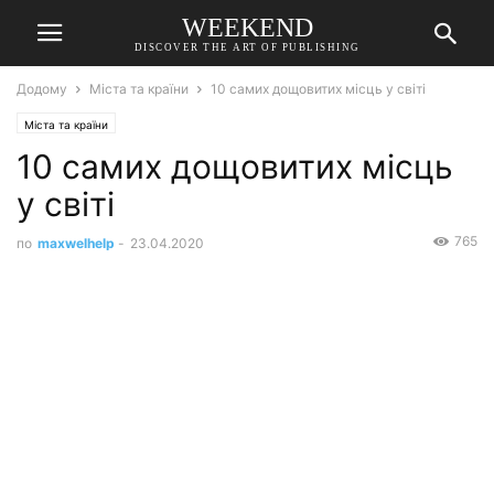
WEEKEND
DISCOVER THE ART OF PUBLISHING
Додому
Міста та країни
10 самих дощовитих місць у світі
Міста та країни
10 самих дощовитих місць
у світі
765
по
maxwelhelp
-
23.04.2020