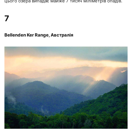
цього озера випадає майже 7 тисяч міліметрів опадів.
7
Bellenden Ker Range, Австралія