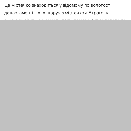
Це містечко знаходиться у відомому по вологості
департаменті Чоко, поруч з містечком Атрато, у
верхів’ях річки, яка носить таку ж назву. Тут випадало до
13300 мм опадів протягом року. В цій місцевості добре
розвинене сільське господарство, відмінно ростуть такі
культури, як цукровий очерет і банани. В даному регіоні
досить тепло, т. к. в середньому температура
тримається на позначці 28 градусів.
попередня стаття
наступна стаття
10 людей, які явно гідні
10 заповідей Карла
премії Дарвіна
Сьюэлла про те, як треба
працювати з клієнтами