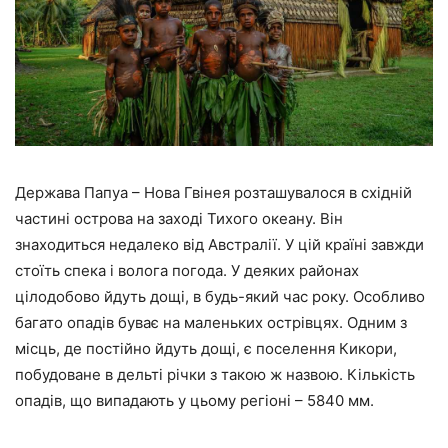
Держава Папуа – Нова Гвінея розташувалося в східній
частині острова на заході Тихого океану. Він
знаходиться недалеко від Австралії. У цій країні завжди
стоїть спека і волога погода. У деяких районах
цілодобово йдуть дощі, в будь-який час року. Особливо
багато опадів буває на маленьких острівцях. Одним з
місць, де постійно йдуть дощі, є поселення Кикори,
побудоване в дельті річки з такою ж назвою. Кількість
опадів, що випадають у цьому регіоні – 5840 мм.