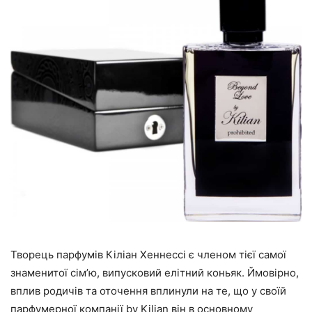
Творець парфумів Кіліан Хеннессі є членом тієї самої
знаменитої сім’ю, випусковий елітний коньяк. Ймовірно,
вплив родичів та оточення вплинули на те, що у своїй
парфумерної компанії by Kilian він в основному