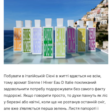
Побувати в італійській Сієні в житті вдається не всім,
тому аромат Sienne l Hiver Eau D Italie покликаний
задовольнити потребу подорожувати без самого факту
подорожі. Якщо говорити просто, то духи пахнуть як ліс
у березні або квітні, коли ще не розтанув останній сніг,
але вже з’являється перша зелень. Листя папороті і