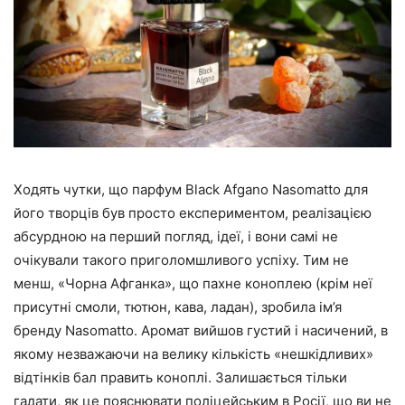
Ходять чутки, що парфум Black Afgano Nasomatto для
його творців був просто експериментом, реалізацією
абсурдною на перший погляд, ідеї, і вони самі не
очікували такого приголомшливого успіху. Тим не
менш, «Чорна Афганка», що пахне коноплею (крім неї
присутні смоли, тютюн, кава, ладан), зробила ім’я
бренду Nasomatto. Аромат вийшов густий і насичений, в
якому незважаючи на велику кількість «нешкідливих»
відтінків бал править коноплі. Залишається тільки
гадати, як це пояснювати поліцейським в Росії, що ви не