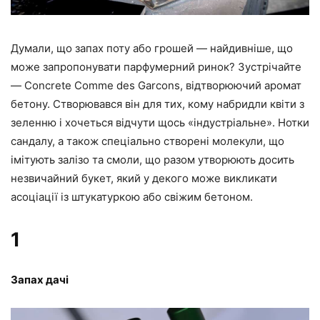
Думали, що запах поту або грошей — найдивніше, що
може запропонувати парфумерний ринок? Зустрічайте
— Concrete Comme des Garcons, відтворюючий аромат
бетону. Створювався він для тих, кому набридли квіти з
зеленню і хочеться відчути щось «індустріальне». Нотки
сандалу, а також спеціально створені молекули, що
імітують залізо та смоли, що разом утворюють досить
незвичайний букет, який у декого може викликати
асоціації із штукатуркою або свіжим бетоном.
1
Запах дачі