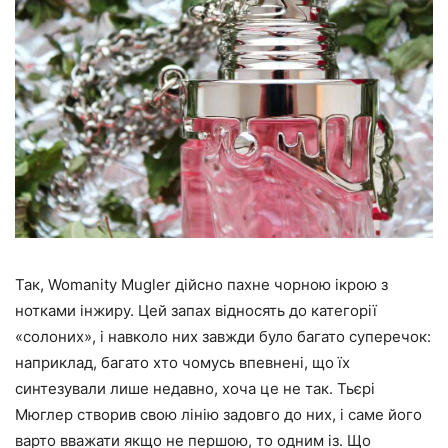
Так, Womanity Mugler дійсно пахне чорною ікрою з
нотками інжиру. Цей запах відносять до категорії
«солоних», і навколо них завжди було багато суперечок:
наприклад, багато хто чомусь впевнені, що їх
синтезували лише недавно, хоча це не так. Тьєрі
Мюглер створив свою лінію задовго до них, і саме його
варто вважати якщо не першою, то одним із. Що