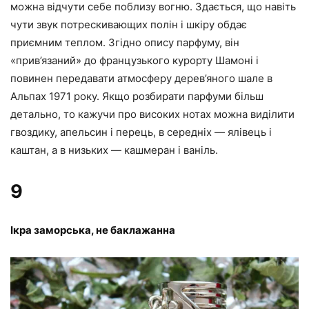
можна відчути себе поблизу вогню. Здається, що навіть
чути звук потрескивающих полін і шкіру обдає
приємним теплом. Згідно опису парфуму, він
«прив’язаний» до французького курорту Шамоні і
повинен передавати атмосферу дерев’яного шале в
Альпах 1971 року. Якщо розбирати парфуми більш
детально, то кажучи про високих нотах можна виділити
гвоздику, апельсин і перець, в середніх — ялівець і
каштан, а в низьких — кашмеран і ваніль.
9
Ікра заморська, не баклажанна