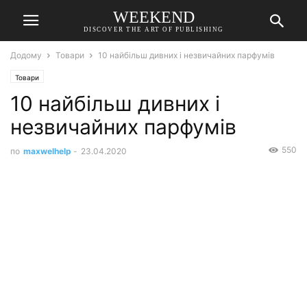
WEEKEND
DISCOVER THE ART OF PUBLISHING
Додому
Товари
10 найбільш дивних і незвичайних парфумів
Товари
10 найбільш дивних і
незвичайних парфумів
550
по
maxwelhelp
-
23.04.2020