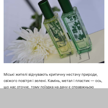
Міські жителі відчувають критичну нестачу природи,
свіжого повітря і зелені. Камінь, метал і пластик — ось,
що нас оточує, тому поїздка на дачу є справжньою
віддушиною (якщо там не потрібно копати город,
зрозуміло). Парфум Wild Strawberry &amp; Parsley Jo
Malone London стане подарунком для тих, у кого немає