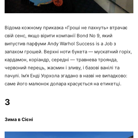
Відома кожному приказка «Гроші не пахнуть» втрачає
свій сенс, якщо вірити компанії Bond No 9, який
випустив парфуми Andy Warhol Success is a Job з
запахом грошей. Верхні ноти букета — мускатний горіх,
кардамон, коріандр, середні — травнева троянда,
червоний перець, жасмин і зливу, і базові ванілі та
пачулі. Ім’я Енді Уорхола згадано в назві не випадково:
саме його малюнок долара красується на етикетці.
3
Зима в Сієні