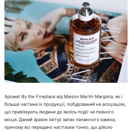
Аромат By the Fireplace від Maison Martin Margiela, як і
більша частина їх продукції, побудований на асоціаціях,
що прив’язують людини до якоїсь події чи певного
місця. Даний зразок імітує запах палаючого каміна,
причому всі передано настільки тонко, що дійсно