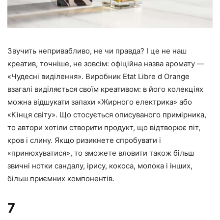
Звучить непривабливо, не чи правда? І це не наш
креатив, точніше, не зовсім: офіційна назва аромату —
«Чудесні виділення». Виробник Etat Libre d Orange
взагалі виділяється своїм креативом: в його колекціях
можна відшукати запахи «Жирного електрика» або
«Кінця світу». Що стосується описуваного примірника,
то автори хотіли створити продукт, що відтворює піт,
кров і слину. Якщо ризикнете спробувати і
«принюхуватися», то зможете вловити також більш
звичні нотки сандалу, ірису, кокоса, молока і інших,
більш приємних компонентів.
7