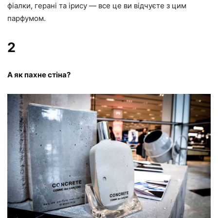
фіалки, герані та ірису — все це ви відчуєте з цим
парфумом.
2
А як пахне стіна?