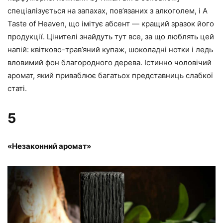
спеціалізується на запахах, пов’язаних з алкоголем, і A
Taste of Heaven, що імітує абсент — кращий зразок його
продукції. Цінителі знайдуть тут все, за що люблять цей
напій: квітково-трав’яний купаж, шоколадні нотки і ледь
вловимий фон благородного дерева. Істинно чоловічий
аромат, який приваблює багатьох представниць слабкої
статі.
5
«Незаконний аромат»