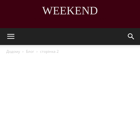
WEEKEND
DISCOVER THE ART OF PUBLISHING
Додому
Блог
сторінка 2