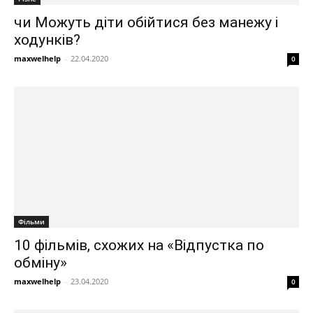
чи Можуть діти обійтися без манежу і
ходунків?
maxwelhelp
-
22.04.2020
0
Фільми
10 фільмів, схожих на «Відпустка по
обміну»
maxwelhelp
-
23.04.2020
0