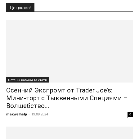
Це цікаво!
Останні новини та статті
Осенний Экспромт от Trader Joe’s:
Мини-торт с Тыквенными Специями –
Волшебство...
maxwelhelp
-
19.09.2024
0