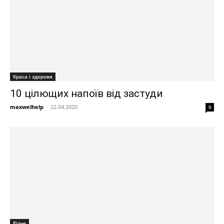
Краса і здоровя
10 цілющих напоїв від застуди
maxwelhelp
-
22.04.2020
0
Різне