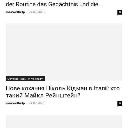
der Routine das Gedächtnis und die...
maxwelhelp
-
24.07.2026
0
Останні новини та статті
Нове кохання Ніколь Кідман в Італії: хто
такий Майкл Рейнштейн?
maxwelhelp
-
24.07.2026
0