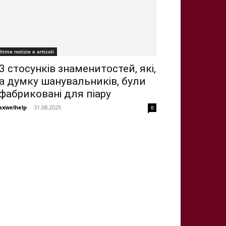
ltime notizie e articoli
3 стосунків знаменитостей, які,
а думку шанувальників, були
фабриковані для піару
xwelhelp
-
31.08.2025
0