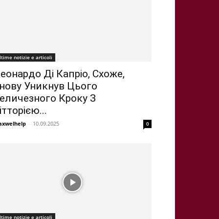
ltime notizie e articoli
еонардо Ді Капріо, Схоже,
нову Уникнув Цього
еличезного Кроку З
ітторією...
xwelhelp
-
10.09.2025
0
ltime notizie e articoli