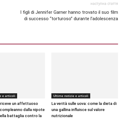
наступна стаття
I figli di Jennifer Garner hanno trovato il suo film
di successo “torturoso” durante l’adolescenza
 e articoli
Ultime notizie e articoli
 riceve un affettuoso
La verità sulle uova: come la dieta di
compleanno dalla nipote
una gallina influisce sul valore
lla battaglia contro la
nutrizionale