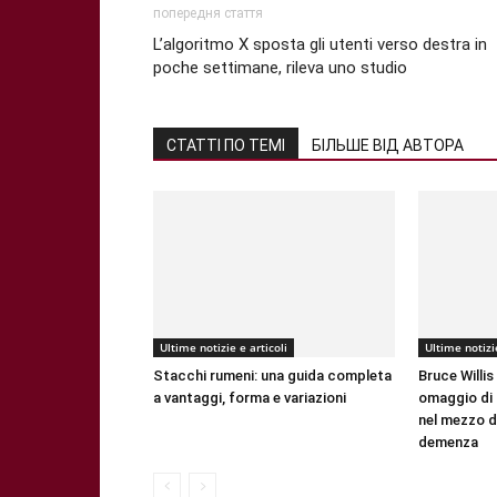
попередня стаття
L’algoritmo X sposta gli utenti verso destra in
poche settimane, rileva uno studio
СТАТТІ ПО ТЕМІ
БІЛЬШЕ ВІД АВТОРА
Ultime notizie e articoli
Ultime notizie
Stacchi rumeni: una guida completa
Bruce Willis
a vantaggi, forma e variazioni
omaggio di 
nel mezzo de
demenza