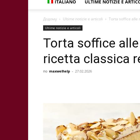
ITALIANO
ULTIME NOTIZIE E ARTIC
Додому
Ultime notizie e articoli
Torta soffice alle
Ultime notizie e articoli
Torta soffice all
ricetta classica 
по
maxwelhelp
-
27.02.2026
Share