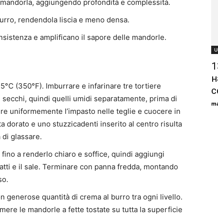
 di mandorla, aggiungendo profondità e complessità.
burro, rendendola liscia e meno densa.
nsistenza e amplificano il sapore delle mandorle.
U
1
н
75°C (350°F). Imburrare e infarinare tre tortiere
с
ti secchi, quindi quelli umidi separatamente, prima di
ma
re uniformemente l’impasto nelle teglie e cuocere in
a dorato e uno stuzzicadenti inserito al centro risulta
di glassare.
rro fino a renderlo chiaro e soffice, quindi aggiungi
atti e il sale. Terminare con panna fredda, montando
so.
con generose quantità di crema al burro tra ogni livello.
mere le mandorle a fette tostate su tutta la superficie