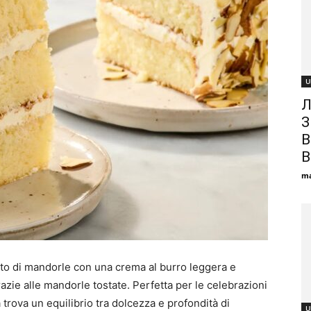
U
Л
З
В
В
ma
usto di mandorle con una crema al burro leggera e
zie alle mandorle tostate. Perfetta per le celebrazioni
trova un equilibrio tra dolcezza e profondità di
U