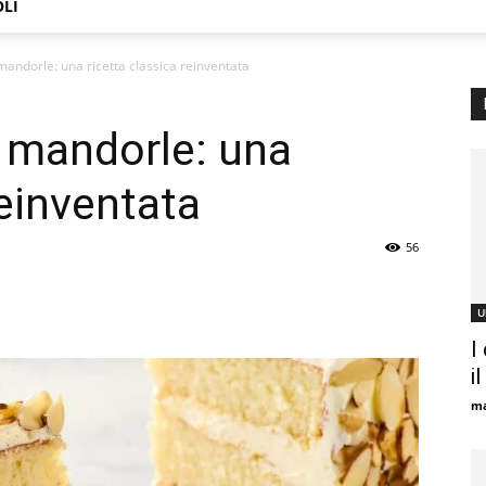
OLI
 mandorle: una ricetta classica reinventata
e mandorle: una
reinventata
56
U
I
i
ma