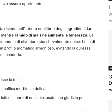
senza essere opprimente.
L
c
ma
a risiede nell’attento equilibrio degli ingredienti.
La
, mentre
l’amido di mais ne aumenta la tenerezza
. La
edendole di diventare stucchevolmente dolce. L’uso di
a un profilo aromatico armonioso, evitando la durezza
 di mandorla.
U
G
isce la torta.
D
a mollica morbida e delicata.
ma
eristico sapore di nocciola, usato con giudizio per