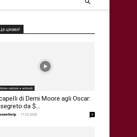
Це цікаво!
ltime notizie e articoli
 capelli di Demi Moore agli Oscar:
l segreto da $...
xwelhelp
-
17.03.2026
0