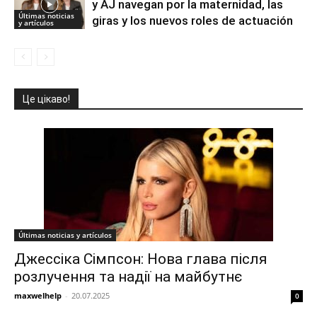
y AJ navegan por la maternidad, las
Últimas noticias
giras y los nuevos roles de actuación
y artículos
Це цікаво!
Últimas noticias y artículos
Джессіка Сімпсон: Нова глава після
розлучення та надії на майбутнє
maxwelhelp
-
20.07.2025
0