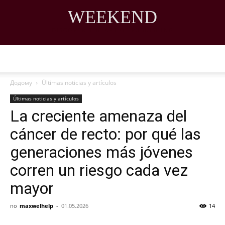
WEEKEND
DISCOVER THE ART OF PUBLISHING
Додому
Últimas noticias y artículos
Últimas noticias y artículos
La creciente amenaza del
cáncer de recto: por qué las
generaciones más jóvenes
corren un riesgo cada vez
mayor
по
maxwelhelp
-
01.05.2026
14