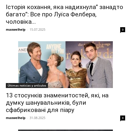
Історія кохання, яка надихнула” занадто
багато”: Все про Луїса Фелбера,
чоловіка...
maxwelhelp
-
15.07.2025
0
Últimas noticias y artículos
13 стосунків знаменитостей, які, на
думку шанувальників, були
сфабриковані для піару
maxwelhelp
-
31.08.2025
0