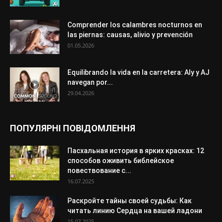
Comprender los calambres nocturnos en
las piernas: causas, alivio y prevención
01.05.2026
Equilibrando la vida en la carretera: Aly y AJ
navegan por...
29.04.2026
ПОПУЛЯРНІ ПОВІДОМЛЕННЯ
Пасхальная история в ярких красках: 12
способов оживить библейское
повествование с...
16.07.2025
Раскройте тайны своей судьбы: Как
читать линию Сердца на вашей ладони
15.07.2025