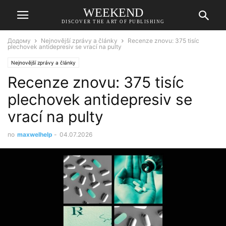
WEEKEND
DISCOVER THE ART OF PUBLISHING
Додому
Nejnovější zprávy a články
Recenze znovu: 375 tisíc
plechovek antidepresiv se vrací na pulty
Nejnovější zprávy a články
Recenze znovu: 375 tisíc
plechovek antidepresiv se
vrací na pulty
по
maxwelhelp
-
04.07.2026