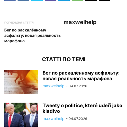
maxwelhelp
попередня стаття
Бег по раскалённому
асфальту: новая реальность
марафона
СТАТТІ ПО ТЕМІ
Бег по раскалённому асфальту:
новая реальность марафона
maxwelhelp
-
04.07.2026
Tweety o politice, které udeří jako
kladivo
maxwelhelp
-
04.07.2026