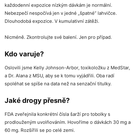
každodenní expozice nízkým dávkám je normální.
Nebezpečí nespočívá jen v jedné „špatné“ lahvičce.
Dlouhodobá expozice. V kumulativní zátěži.
Nicméně. Zkontrolujte své balení. Jen pro případ.
Kdo varuje?
Oslovili jsme Kelly Johnson-Arbor, toxikoložku z MedStar,
a Dr. Alana z MSU, aby se k tomu vyjádřili. Oba radí
spoléhat se spíše na data než na senzační titulky.
Jaké drogy přesně?
FDA zveřejnila konkrétní čísla šarží pro tobolky s
prodlouženým uvolňováním. Hovoříme o dávkách 30 mg a
60 mg. Rozšířili se po celé zemi.