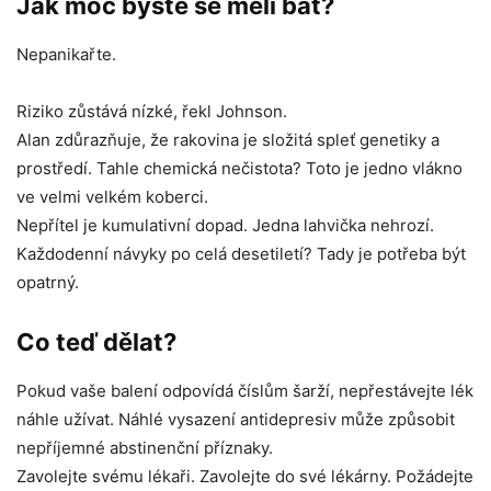
Jak moc byste se měli bát?
Nepanikařte.
Riziko zůstává nízké, řekl Johnson.
Alan zdůrazňuje, že rakovina je složitá spleť genetiky a
prostředí. Tahle chemická nečistota? Toto je jedno vlákno
ve velmi velkém koberci.
Nepřítel je kumulativní dopad. Jedna lahvička nehrozí.
Každodenní návyky po celá desetiletí? Tady je potřeba být
opatrný.
Co teď dělat?
Pokud vaše balení odpovídá číslům šarží, nepřestávejte lék
náhle užívat. Náhlé vysazení antidepresiv může způsobit
nepříjemné abstinenční příznaky.
Zavolejte svému lékaři. Zavolejte do své lékárny. Požádejte