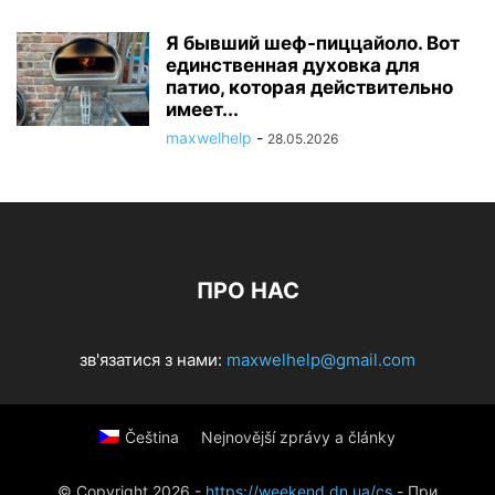
Я бывший шеф-пиццайоло. Вот
единственная духовка для
патио, которая действительно
имеет...
maxwelhelp
-
28.05.2026
ПРО НАС
зв'язатися з нами:
maxwelhelp@gmail.com
Čeština
Nejnovější zprávy a články
© Copyright 2026 -
https://weekend.dn.ua/cs
- При