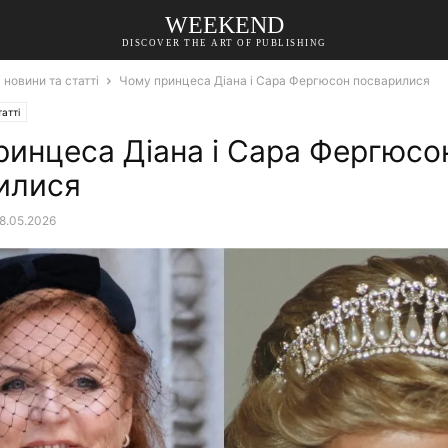
WEEKEND
DISCOVER THE ART OF PUBLISHING
 новини та статті
Чому принцеса Діана і Сара Фергюсон посварилися
атті
ринцеса Діана і Сара Фергюсо
илися
8.05.2026