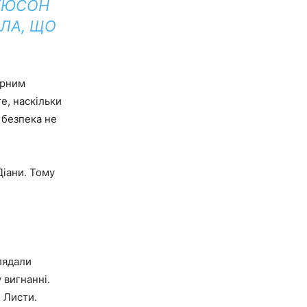
РГЮСОН
АЛА, ЩО
орним
е, наскільки
 безпека не
Діани. Тому
лядали
 вигнанні.
. Листи.