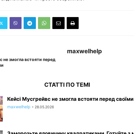
maxwelhelp
с не змогла встояти перед
ми
СТАТТІ ПО ТЕМІ
Кейсі Мусгрейвс не змогла встояти перед своїм
maxwelhelp
-
28.05.2026
Заморозьте яловичину квадратиками. Готуйте з 