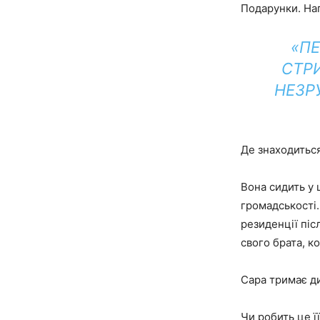
Подарунки. Наг
«П
СТР
НЕЗР
Де знаходиться
Вона сидить у 
громадськості.
резиденції піс
свого брата, к
Сара тримає ди
Чи робить це 