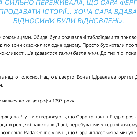
А СИЛЬНО ПЕРЕЖИВАЛА, ЩО САРА ФЕ
РОДАВАТИ ІСТОРІЇ… ХОЧА САРА ВДАВ
ВІДНОСИНИ БУЛИ ВІДНОВЛЕНІ».
и союзницями. Обидві були розчавлені таблоїдами та придв
ділю вони скаржилися одне одному. Просто бурмотали про т
 можливості.
Це здавалося таким безпечним.
До тих пір, поки
а надто голосно. Надто відверто. Вона підірвала авторитет 
я.
ималася до катастрофи 1997 року.
окращала. Чутки стверджують, що Сара та принц Ендрю розг
дати речі, які належали Діані, перебуваючи у королівському
озповіло RadarOnline у ​​січні, що Сара чіпляється за минуле