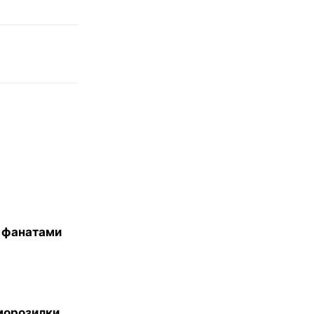
и фанатами
морозилки.