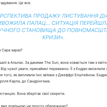
адування. Це все.
ЕРСПЕКТИВА ПРОДАЖУ ЛИСТУВАННЯ ДІ
ИВОЖИЛА ПАЛАЦ… СИТУАЦІЯ ПЕРЕЙШЛА
УЧНОГО СТАНОВИЩА ДО ПОВНОМАСШТ
КРИЗИ».
 Сара зараз?
шалі в Альпах. За даними The Sun, вона ховається там з квітн
 Від чужої уваги, принаймні переважно. Її з Ендрю виселили 
ля того, як випливли їхні зв’язки з Джеффрі Епштейном. Ендр
ороля Карла, до Сандрінгема.
станцію. Вона зберігає свої секрети.
її вид лояльною чи просто обережною?