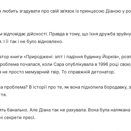
любить згадувати про свій зв’язок із принцесою Діаною у р
м відповідає дійсності. Правда в тому, що їхня дружба зруйн
. І її так і не було відновлено.
втор книги «Природжені: зліт і падіння будинку Йорків», роз
 проблема почалася, коли Сара опублікувала в 1996 році сво
ув не просто мемуарний твір. То справжній детонатор.
а проблема? В історії про те, як вона підхопила бородавку,
ття.
ить банально. Але Діана так не рахувала. Вона була налякан
ні секрети пресі.