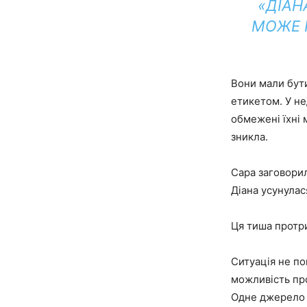
«ДІАН
МОЖЕ П
Вони мали бут
етикетом. У не
обмежені їхні
зникла.
Сара заговорил
Діана усунулас
Ця тиша протр
Ситуація не п
можливість про
Одне джерело р