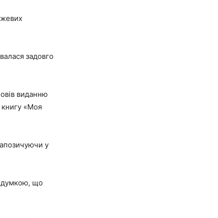
ожевих
увалася задовго
повів виданню
ю книгу «Моя
 запозичуючи у
а думкою, що