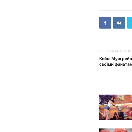
попередня стаття
Кейсі Мусгрейв
своїми фаната