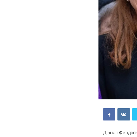
Діана і Ферджі