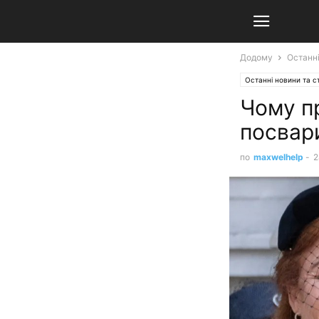
Додому
Останні
Останні новини та ст
Чому п
посвар
по
maxwelhelp
-
2