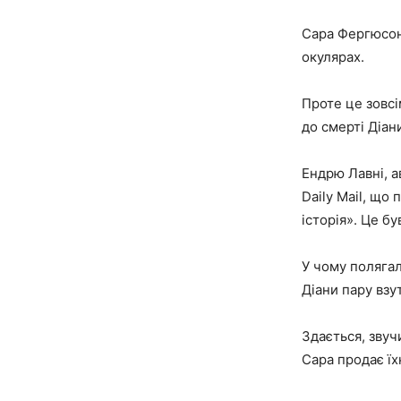
Сара Фергюсон 
окулярах.
Проте це зовсі
до смерті Діани
Ендрю Лавні, а
Daily Mail, що
історія». Це б
У чому полягал
Діани пару взу
Здається, звуч
Сара продає їх