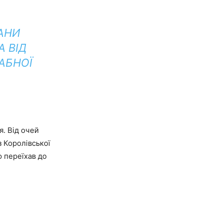
АНИ
 ВІД
АБНОЇ
я. Від очей
з Королівської
ю переїхав до