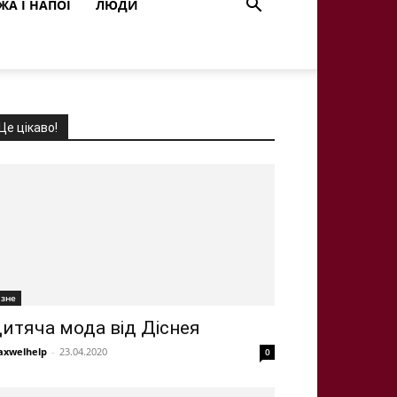
ЖА І НАПОЇ
ЛЮДИ
Це цікаво!
ізне
итяча мода від Діснея
xwelhelp
-
23.04.2020
0