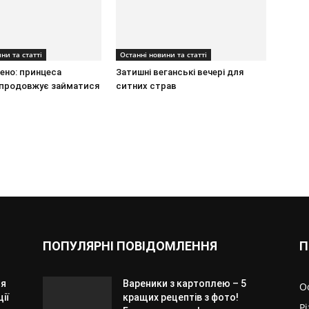
ни та статті
Останні новини та статті
ено: принцеса
Затишні веганські вечері для
продовжує займатися
ситних страв
ПОПУЛЯРНІ ПОВІДОМЛЕННЯ
П
ля
Вареники з картоплею – 5
О
ії
кращих рецептів з фото!
Р