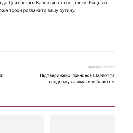
м до Дня святого Валентина та не тільки. Якщо ви
оже трохи розважити вашу рутину.
наступна стаття
я:
Підтверджено: принцеса Шарлотта
продовжує займатися балетом