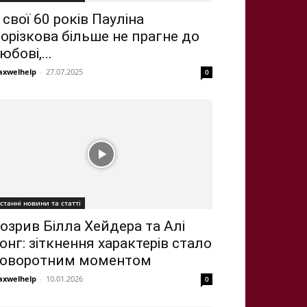
 свої 60 років Пауліна
орізкова більше не прагне до
юбові,...
xwelhelp
-
27.07.2025
0
станні новини та статті
озрив Білла Хейдера та Алі
онг: зіткнення характерів стало
оворотним моментом
xwelhelp
-
10.01.2026
0