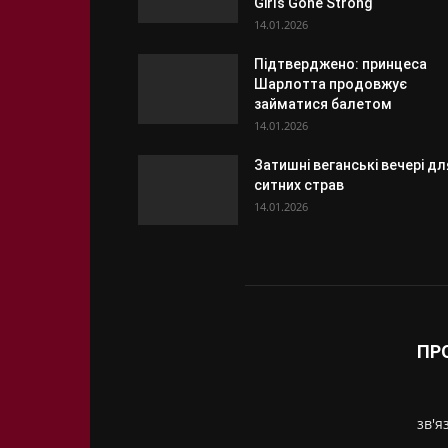
Girls Gone Strong
14.01.2026
Підтверджено: принцеса
Шарлотта продовжує
займатися балетом
14.01.2026
Затишні веганські вечері дл
ситних страв
14.01.2026
ПР
зв'я