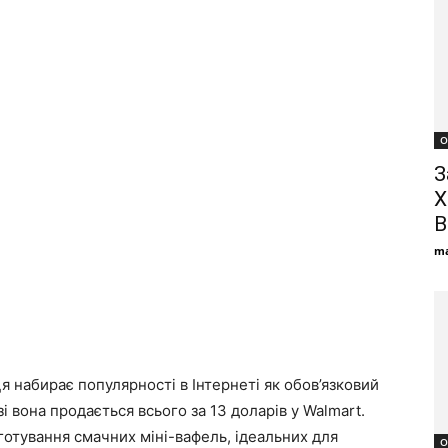
О
З
Х
В
ma
 набирає популярності в Інтернеті як обов’язковий
і вона продається всього за 13 доларів у Walmart.
отування смачних міні-вафель, ідеальних для
О