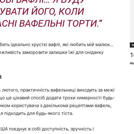
УВАТИ ЙОГО, КОЛИ
СНІ ВАФЕЛЬНІ ТОРТИ.”
бить ідеально хрусткі вафлі, які любить мій малюк…
Ф
ожливість заморозити залишки їжі для сніданку
1
ma
а
4 лютого, практичність вафельниці виходить за межі
що це цікавий спосіб додати трохи химерності будь-
бником користувача з декількома рецептами вафель,
я підходить для будь-якого тіста.
ША поєднує в собі доступність, зручність і