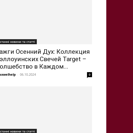
станні новини та статті
ажги Осенний Дух: Коллекция
эллоуинских Свечей Target –
олшебство в Каждом...
xwelhelp
-
06.10.2024
0
станні новини та статті