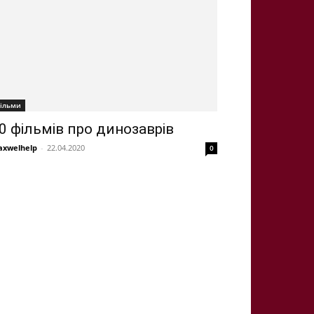
ільми
0 фільмів про динозаврів
xwelhelp
-
22.04.2020
0