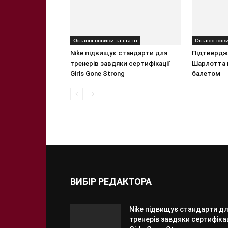
Останні новини та статті
Останні нови
Nike підвищує стандарти для
Підтвердж
тренерів завдяки сертифікації
Шарлотта 
Girls Gone Strong
балетом
ВИБІР РЕДАКТОРА
Nike підвищує стандарти д
тренерів завдяки сертифікац