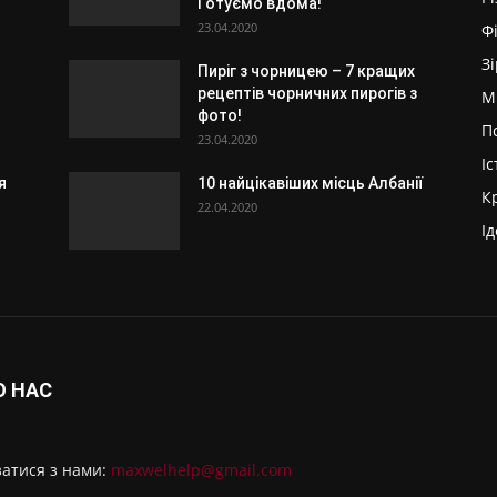
Готуємо вдома!
23.04.2020
Ф
З
Пиріг з чорницею – 7 кращих
рецептів чорничних пирогів з
М
фото!
П
23.04.2020
Іс
я
10 найцікавіших місць Албанії
К
22.04.2020
Ід
О НАС
затися з нами:
maxwelhelp@gmail.com