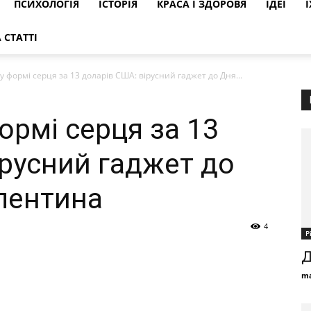
ПСИХОЛОГІЯ
ІСТОРІЯ
КРАСА І ЗДОРОВЯ
ІДЕЇ
Ї
 СТАТТІ
 формі серця за 13 доларів США: вірусний гаджет до Дня...
ормі серця за 13
ірусний гаджет до
лентина
4
Р
Д
ma