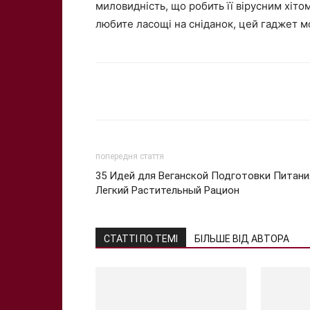
миловидність, що робить її вірусним хіто
любите ласощі на сніданок, цей гаджет м
Share
попередня стаття
35 Идей для Веганской Подготовки Питани
Легкий Растительный Рацион
СТАТТІ ПО ТЕМІ
БІЛЬШЕ ВІД АВТОРА