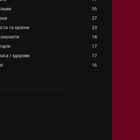
ільми
35
ірки
27
іста та країни
23
сихологія
18
торія
17
раса і здоровя
17
еї
16