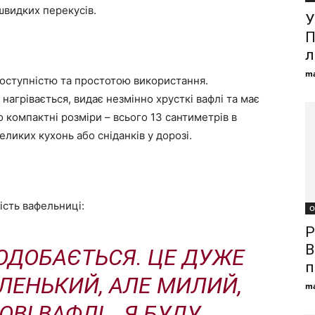
швидких перекусів.
У
П
л
ma
доступністю та простотою використання.
нагрівається, видає незмінно хрусткі вафлі та має
 компактні розміри – всього 13 сантиметрів в
ликих кухонь або сніданків у дорозі.
ість вафельниці:
О
Р
В
ПОДОБАЄТЬСЯ. ЦЕ ДУЖЕ
п
АЛЕНЬКИЙ, АЛЕ МИЛИЙ,
ma
ОВІ ВАФЛІ… Я БУДУ