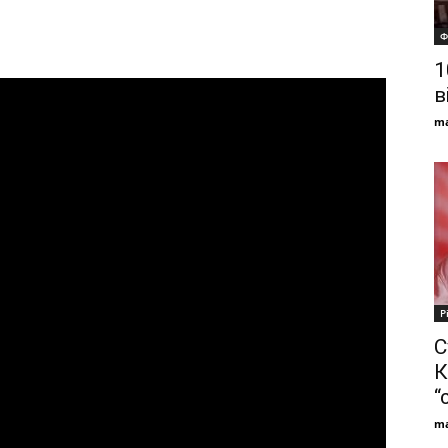
Ф
1
в
ma
Р
С
К
“
ma