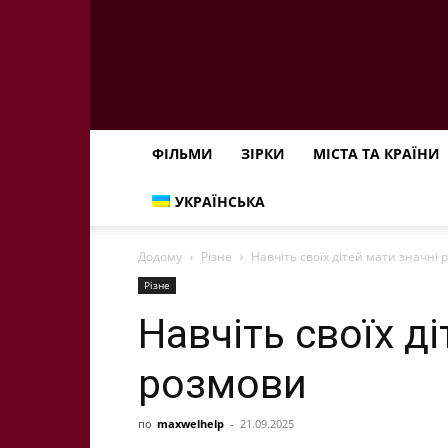
ФІЛЬМИ
ЗІРКИ
МІСТА ТА КРАЇНИ
УКРАЇНСЬКА
Додому
Різне
Навчіть своїх дітей мати значні
Різне
Навчіть своїх д
розмови
по
maxwelhelp
-
21.09.2025