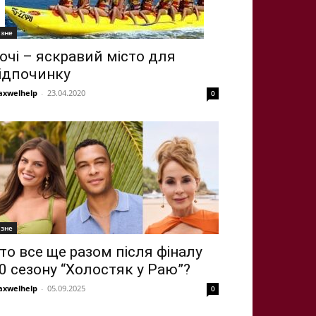
ізне
очі – яскравий місто для
ідпочинку
xwelhelp
-
23.04.2020
0
ізне
то все ще разом після фіналу
0 сезону “Холостяк у Раю”?
xwelhelp
-
05.09.2025
0