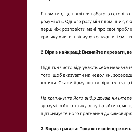
Я помітив, що підлітки набагато готові ві
розуміють. Одного разу мій племінник, як
перш ніж розповісти мені про свої пробле
критикуючи, він відчував слухання і зміг 
2. Віра в найкращі: Визнайте переваги, 
Підлітки часто відчувають себе невизнач
того, щоб вказувати на недоліки, зосеред
дитини. Скажи йому, що ти віриш у нього
Не критикуйте його вибір друзів чи інтер
зрозуміти його точку зору і знайти компр
підтримуєте його прагнення до самовира
3. Вираз тривоги: Покажіть співпережив