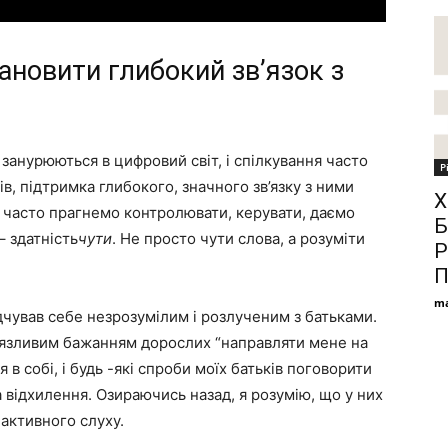
ановити глибокий зв’язок з
е занурюються в цифровий світ, і спілкування часто
Р
в, підтримка глибокого, значного зв’язку з ними
Х
 часто прагнемо контролювати, керувати, даємо
Б
– здатність
чути
. Не просто чути слова, а розуміти
Р
П
ma
відчував себе незрозумілим і розлученим з батьками.
’язливим бажанням дорослих “направляти мене на
 в собі, і будь -які спроби моїх батьків поговорити
 відхилення. Озираючись назад, я розумію, що у них
активного слуху.