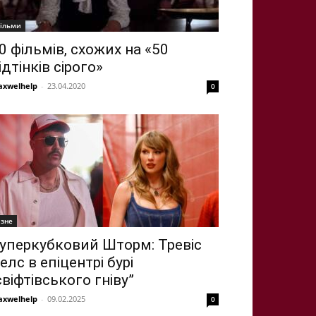
ільми
0 фільмів, схожих на «50
ідтінків сірого»
xwelhelp
-
23.04.2020
0
ізне
уперкубковий Шторм: Тревіс
елс в епіцентрі бурі
свіфтівського гніву”
xwelhelp
-
09.02.2025
0