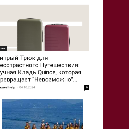
ізне
итрый Трюк для
есстрастного Путешествия:
учная Кладь Quince, которая
ревращает “Невозможно”...
xwelhelp
-
04.10.2024
0