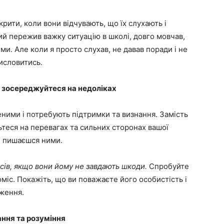
дкрити, коли вони відчувають, що їх слухають і
ий пережив важку ситуацію в школі, довго мовчав,
ми. Але коли я просто слухав, не давав поради і не
висловитись.
не зосереджуйтеся на недоліках
еними і потребують підтримки та визнання. Замість
ьтеся на перевагах та сильних сторонах вашої
 і пишаєшся ними.
есів, якщо вони йому не завдають шкоди.
Спробуйте
оміс. Покажіть, що ви поважаєте його особистість і
ження.
ання та розуміння