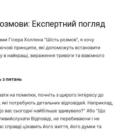
розмови: Експертний погляд
и Гісера Холлена “Шість розмов”, я хочу
лючові принципи, які допоможуть встановити
віру в найкращі, вираження тривоги та взаємного
ь з питань
вати на помилки, почніть з щирого інтересу до
, які потребують детальних відповідей. Наприклад,
Що вас сьогодні найбільше здивувало?” Або “Що
жливий
слухати
Відповіді, не перебиваючи і не
с справді цікавить його життя, його думки та