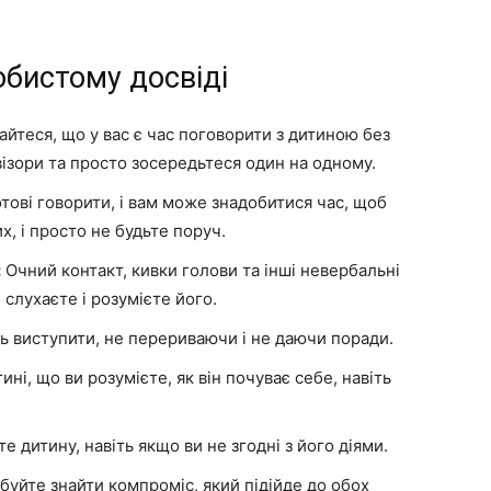
обистому досвіді
йтеся, що у вас є час поговорити з дитиною без
ізори та просто зосередьтеся один на одному.
тові говорити, і вам може знадобитися час, щоб
х, і просто не будьте поруч.
:
Очний контакт, кивки голови та інші невербальні
 слухаєте і розумієте його.
ь виступити, не перериваючи і не даючи поради.
ині, що ви розумієте, як він почуває себе, навіть
е дитину, навіть якщо ви не згодні з його діями.
уйте знайти компроміс, який підійде до обох