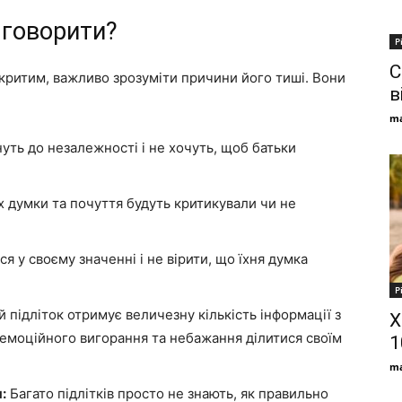
 говорити?
Р
С
дкритим, важливо зрозуміти причини його тиші. Вони
в
ma
уть до незалежності і не хочуть, щоб батьки
х думки та почуття будуть критикували чи не
я у своєму значенні і не вірити, що їхня думка
Р
 підліток отримує величезну кількість інформації з
Х
емоційного вигорання та небажання ділитися своїм
1
ma
:
Багато підлітків просто не знають, як правильно