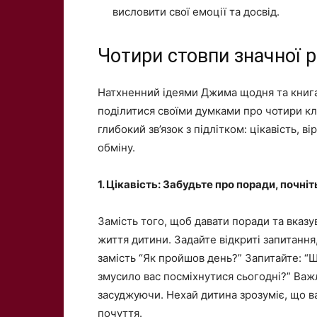
висловити свої емоції та досвід.
Чотири стовпи значної 
Натхненний ідеями Джима щодня та книгам
поділитися своїми думками про чотири к
глибокий зв’язок з підлітком: цікавість, 
обміну.
1. Цікавість: Забудьте про поради, почніт
Замість того, щоб давати поради та вказу
життя дитини. Задайте відкриті запитання
замість “Як пройшов день?” Запитайте: “
змусило вас посміхнутися сьогодні?” Ва
засуджуючи. Нехай дитина зрозуміє, що ва
почуття.