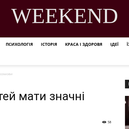
WEEKEND
DISCOVER THE ART OF PUBLISHING
ПСИХОЛОГІЯ
ІСТОРІЯ
КРАСА І ЗДОРОВЯ
ІДЕЇ
Ї
 розмови
ітей мати значні
58