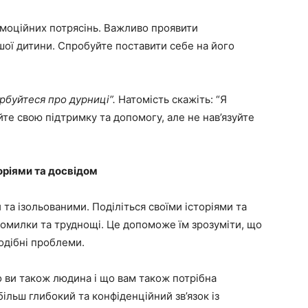
 емоційних потрясінь. Важливо проявити
шої дитини. Спробуйте поставити себе на його
урбуйтеся про дурниці”.
Натомість скажіть: “Я
те свою підтримку та допомогу, але не нав’язуйте
торіями та досвідом
 та ізольованими. Поділіться своїми історіями та
 помилки та труднощі. Це допоможе їм зрозуміти, що
одібні проблеми.
 ви також людина і що вам також потрібна
ільш глибокий та конфіденційний зв’язок із