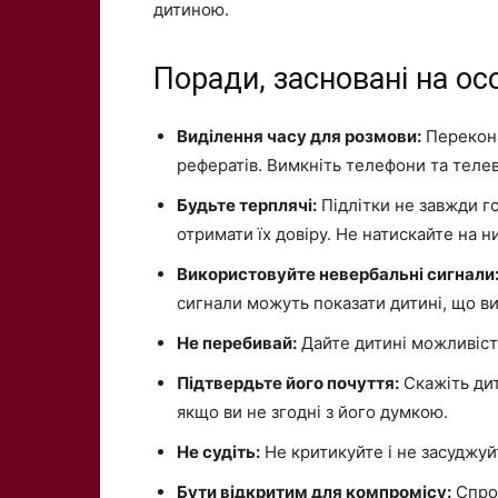
дитиною.
Поради, засновані на ос
Виділення часу для розмови:
Перекона
рефератів. Вимкніть телефони та телев
Будьте терплячі:
Підлітки не завжди го
отримати їх довіру. Не натискайте на ни
Використовуйте невербальні сигнали
сигнали можуть показати дитині, що ви
Не перебивай:
Дайте дитині можливіст
Підтвердьте його почуття:
Скажіть дит
якщо ви не згодні з його думкою.
Не судіть:
Не критикуйте і не засуджуйт
Бути відкритим для компромісу:
Спроб