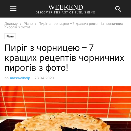
WEEKEND
DISCOVER THE ART OF PUBLISHING
Додому
Різне
Пиріг з чорницею – 7 кращих рецептів чорничних
пирогів з фото!
Різне
Пиріг з чорницею – 7
кращих рецептів чорничних
пирогів з фото!
по
maxwelhelp
-
23.04.2020