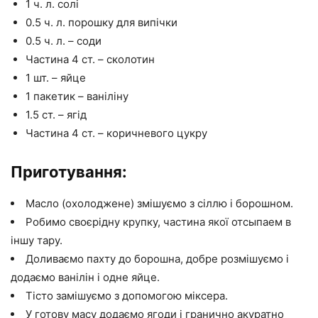
1 ч. л. солі
0.5 ч. л. порошку для випічки
0.5 ч. л. – соди
Частина 4 ст. – сколотин
1 шт. – яйце
1 пакетик – ваніліну
1.5 ст. – ягід
Частина 4 ст. – коричневого цукру
Приготування:
Масло (охолоджене) змішуємо з сіллю і борошном.
Робимо своєрідну крупку, частина якої отсыпаем в
іншу тару.
Доливаємо пахту до борошна, добре розмішуємо і
додаємо ванілін і одне яйце.
Тісто замішуємо з допомогою міксера.
У готову масу додаємо ягоди і гранично акуратно