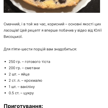
Смачний, і в той же час, корисний – основні якості цих
ласощів! Цей рецепт я вперше побачив у відео від Юлії
Висоцької.
Для п’яти-шести порцій вам знадобиться:
250 гр. – готового тіста
200 гр. – сметани
2 шт. – яйце
2 ст. л. – крохмалю
1 шт. – ваніліну
0.5 ст. – цукру
Приготування: