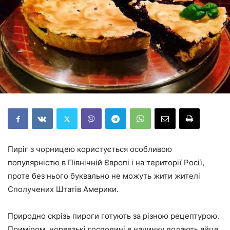
Пиріг з чорницею користується особливою
популярністю в Північній Європі і на території Росії,
проте без нього буквально не можуть жити жителі
Сполучених Штатів Америки.
Природно скрізь пироги готують за різною рецептурою.
Приміром, норвезькі господині в начинку додають яйце,