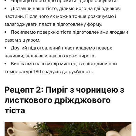
Чорницю необхідно промити і добре обсушити.
Діставши наше тісто, ділимо його на дві однакові
частини. Після чого як можна тонше розкачуємо і
залагоджувати пласт в підготовлену форму.
Посипаємо поверхню тіста підготовленими ягодами
разом з цукром.
Другий підготовлений пласт кладемо поверх
начинки, з’єднавши нашого краю пирога.
Випікаємо наш витвір мистецтва півгодини при
температурі 180 градусів до рум’яності.
Рецепт 2: Пиріг з чорницею з
листкового дріжджового
тіста