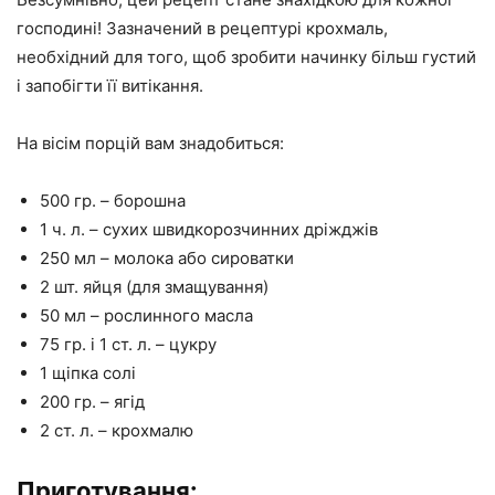
господині! Зазначений в рецептурі крохмаль,
необхідний для того, щоб зробити начинку більш густий
і запобігти її витікання.
На вісім порцій вам знадобиться:
500 гр. – борошна
1 ч. л. – сухих швидкорозчинних дріжджів
250 мл – молока або сироватки
2 шт. яйця (для змащування)
50 мл – рослинного масла
75 гр. і 1 ст. л. – цукру
1 щіпка солі
200 гр. – ягід
2 ст. л. – крохмалю
Приготування: