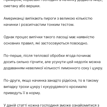
сметану або вершки.
Американці випікають пироги з великою кількістю
начинки і розсипчастим тонким тестом.
Однак процес випічки такого ласощі має наявністю
основних правил, які застосовуються повсюдно.
По-перше, після теплової обробки ягода починає
досить сильно гірчити, але усунути цей недолік можна
додаванням невеликої кількості лимонного соку і цукру.
По-друге, якщо начинка занадто рідкісна, то в такому
випадку трохи цукру і кукурудзяного крохмалю
приведуть її в норму.
У даній статті кожна господиня зможе ознайомитися з