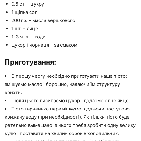
0.5 ст. – цукру
1 щіпка солі
200 гр. – масла вершкового
1 шт. – яйце
1-3 ч. л. – води
Цукор і чорниця – за смаком
Приготування:
В першу чергу необхідно приготувати наше тісто:
змішуємо масло і борошно, надаючи їм структуру
крихти.
Після цього висипаємо цукор і додаємо одне яйце.
Тісто гарненько перемішуємо, додаючи поступово
крижану воду (при необхідності). Як тільки тісто буде
ретельно вымешано, з нього треба зробити одну велику
кулю і поставити на хвилин сорок в холодильник.