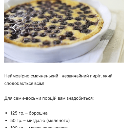
Неймовірно смачненький і незвичайний пиріг, який
сподобається всім!
Для семи-восьми порцій вам знадобиться:
125 гр. – борошна
50 гр. – мигдалю (меленого)
100 гр. – масла вершкового