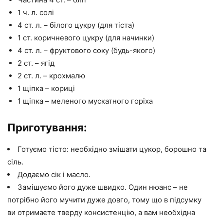
1 ч. л. солі
4 ст. л. – білого цукру (для тіста)
1 ст. коричневого цукру (для начинки)
4 ст. л. – фруктового соку (будь-якого)
2 ст. – ягід
2 ст. л. – крохмалю
1 щіпка – кориці
1 щіпка – меленого мускатного горіха
Приготування:
Готуємо тісто: необхідно змішати цукор, борошно та
сіль.
Додаємо сік і масло.
Замішуємо його дуже швидко. Один нюанс – не
потрібно його мучити дуже довго, тому що в підсумку
ви отримаєте тверду консистенцію, а вам необхідна