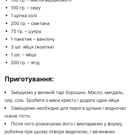
100 гр. – сиру
1 щіпка солі
200 гр. – сметана
75 гр. – цукру
1 пакетик – ваніліну
3 шт. яйця (жовтки)
1 шт. – яйце
200 гр. – ягід
Приготування:
Змішуємо у великій тарі борошно. Масло, мигдаль,
сир, сіль. Зробити з маси крихту і додати одне яйце.
Замішуємо необхідне для пирога щільне і водночас
ніжне тісто.
Після чого розкачуємо його і викладаємо у форму,
роблячи при цьому отвори виделкою, і загинаємо