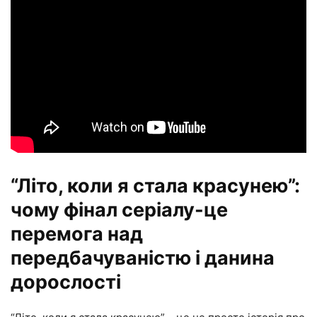
“Літо, коли я стала красунею”:
чому фінал серіалу-це
перемога над
передбачуваністю і данина
дорослості