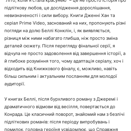
“Літо, коли я стала красунею” – це не просто історія про
підліткову любов, це дослідження дорослішання,
невизначеності і сили вибору. Книги Дженні Хан та
серіал Prime Video, заснований на них, пропонують різні
погляди на долю Беллі Конклін, і, як виявляється,
різниця між ними набагато глибша, ніж просто зміна
деталей сюжету. Після перегляду фінальної серії, я
відчула не просто задоволення від завершення історії, а
й глибоке розуміння того, чому адаптація серіалу, хоч і
відходить від Книжкового фіналу, є, можливо, навіть
більш сильним і актуальним посланням для молодої
аудиторії.
У книгах Беллі, після бурхливого роману з Джеремі і
драматичного відмови від весілля, повертається до
Конрада. Це класичний поворот, знайомий нам з безлічі
підліткових романів: після періоду випробувань і
помилок, головна героїня усвідомлює, що Справжня