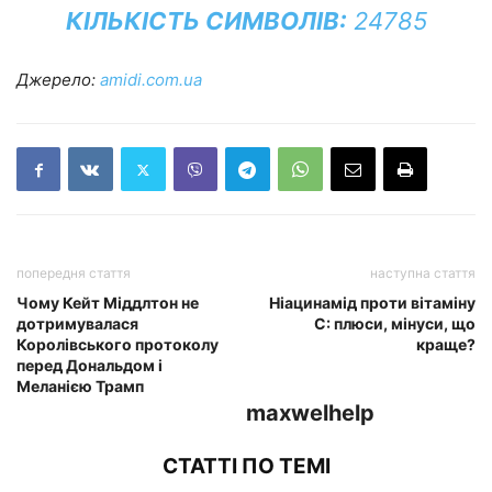
КІЛЬКІСТЬ СИМВОЛІВ:
24785
Джерело:
amidi.com.ua
попередня стаття
наступна стаття
Чому Кейт Міддлтон не
Ніацинамід проти вітаміну
дотримувалася
С: плюси, мінуси, що
Королівського протоколу
краще?
перед Дональдом і
Меланією Трамп
maxwelhelp
СТАТТІ ПО ТЕМІ