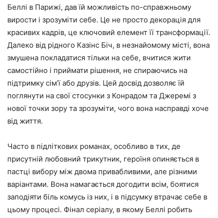
Беллі в Парижі, дав їй можливість по-справжньому
вирости і зрозуміти себе. Це не просто декорація для
красивих кадрів, це ключовий елемент її трансформації.
Далеко від рідного Казінс Біч, в незнайомому місті, вона
змушена покладатися тільки на себе, вчитися жити
самостійно і приймати рішення, не спираючись на
підтримку сім’ї або друзів. Цей досвід дозволяє їй
поглянути на свої стосунки з Конрадом та Джеремі з
нової точки зору та зрозуміти, чого вона насправді хоче
від життя.
Часто в підліткових романах, особливо в тих, де
присутній любовний трикутник, героїня опиняється в
пастці вибору між двома привабливими, але різними
варіантами. Вона намагається догодити всім, боятися
заподіяти біль комусь із них, і в підсумку втрачає себе в
цьому процесі. Фінал серіалу, в якому Беллі робить