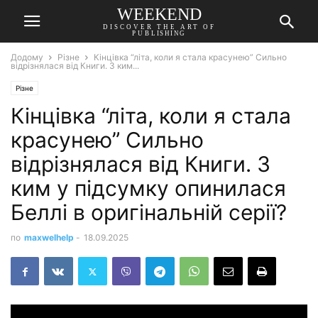
WEEKEND
DISCOVER THE ART OF
PUBLISHING
Додому
Різне
Кінцівка “літа, коли я стала красунею” Сильно
відрізнялася від Книги. З ким...
Різне
Кінцівка “літа, коли я стала
красунею” Сильно
відрізнялася від Книги. З
ким у підсумку опинилася
Беллі в оригінальній серії?
по
maxwelhelp
-
18.09.2025