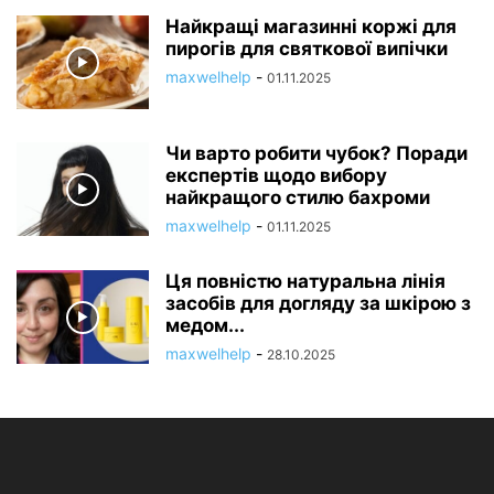
Найкращі магазинні коржі для
пирогів для святкової випічки
maxwelhelp
-
01.11.2025
Чи варто робити чубок? Поради
експертів щодо вибору
найкращого стилю бахроми
maxwelhelp
-
01.11.2025
Ця повністю натуральна лінія
засобів для догляду за шкірою з
медом...
maxwelhelp
-
28.10.2025