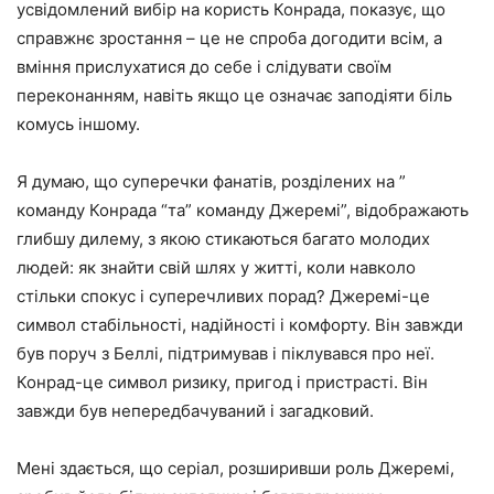
усвідомлений вибір на користь Конрада, показує, що
справжнє зростання – це не спроба догодити всім, а
вміння прислухатися до себе і слідувати своїм
переконанням, навіть якщо це означає заподіяти біль
комусь іншому.
Я думаю, що суперечки фанатів, розділених на ”
команду Конрада “та” команду Джеремі”, відображають
глибшу дилему, з якою стикаються багато молодих
людей: як знайти свій шлях у житті, коли навколо
стільки спокус і суперечливих порад? Джеремі-це
символ стабільності, надійності і комфорту. Він завжди
був поруч з Беллі, підтримував і піклувався про неї.
Конрад-це символ ризику, пригод і пристрасті. Він
завжди був непередбачуваний і загадковий.
Мені здається, що серіал, розширивши роль Джеремі,