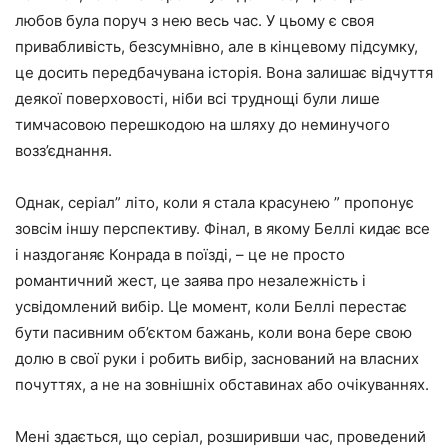
любов була поруч з нею весь час. У цьому є своя
привабливість, безсумнівно, але в кінцевому підсумку,
це досить передбачувана історія. Вона залишає відчуття
деякої поверховості, ніби всі труднощі були лише
тимчасовою перешкодою на шляху до неминучого
возз’єднання.
Однак, серіал” літо, коли я стала красунею ” пропонує
зовсім іншу перспективу. Фінал, в якому Беллі кидає все
і наздоганяє Конрада в поїзді, – це не просто
романтичний жест, це заява про незалежність і
усвідомлений вибір. Це момент, коли Беллі перестає
бути пасивним об’єктом бажань, коли вона бере свою
долю в свої руки і робить вибір, заснований на власних
почуттях, а не на зовнішніх обставинах або очікуваннях.
Мені здається, що серіал, розширивши час, проведений