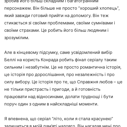
зробив його більш складним і багатогранним
персонажем. Він більше не просто “хороший хлопець”,
який завжди готовий прийти на допомогу. Він теж
стикається зі своїми проблемами, своїми сумнівами і
своїми страхами. Це робить його більш людяним і
зрозумілим.
Але в кінцевому підсумку, саме усвідомлений вибір
Беллі на користь Конрада робить фінал серіалу таким
сильним і незабутнім. Це не просто романтична історія,
це історія про дорослішання, про незалежність і про
силу вибору. Це історія про те, що Справжня любов – це
не тільки пристрасть і пригоди, а й готовність
працювати над відносинами, долати труднощі і бути
поруч один з одним в найскладніші моменти.
Я впевнена, що серіал “літо, коли я стала красунею”
залишиться в моїй пам’яті надовго. Він нагадав мені про