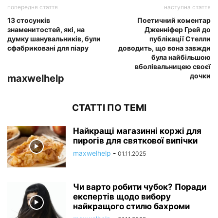
попередня стаття
наступна стаття
13 стосунків
Поетичний коментар
знаменитостей, які, на
Дженніфер Грей до
думку шанувальників, були
публікації Стелли
сфабриковані для піару
доводить, що вона завжди
була найбільшою
вболівальницею своєї
дочки
maxwelhelp
СТАТТІ ПО ТЕМІ
Найкращі магазинні коржі для
пирогів для святкової випічки
maxwelhelp
-
01.11.2025
Чи варто робити чубок? Поради
експертів щодо вибору
найкращого стилю бахроми