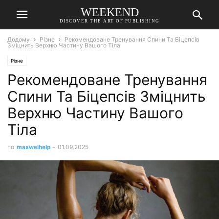
WEEKEND
DISCOVER THE ART OF PUBLISHING
Додому
Різне
Рекомендоване Тренування Спини Та Біцепсів
Зміцнить Верхню Частину Вашого Тіла
Різне
Рекомендоване Тренування
Спини Та Біцепсів Зміцнить
Верхню Частину Вашого
Тіла
по
maxwelhelp
-
01.09.2025