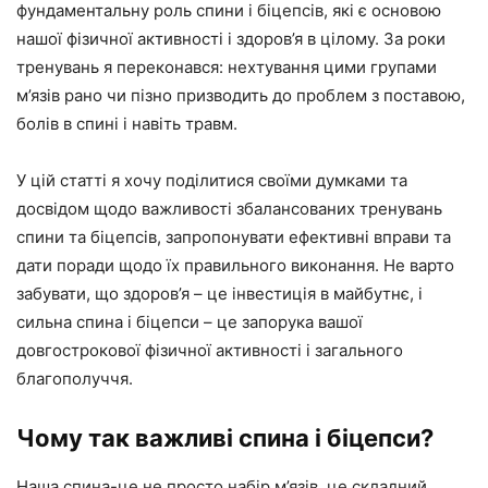
фундаментальну роль спини і біцепсів, які є основою
нашої фізичної активності і здоров’я в цілому. За роки
тренувань я переконався: нехтування цими групами
м’язів рано чи пізно призводить до проблем з поставою,
болів в спині і навіть травм.
У цій статті я хочу поділитися своїми думками та
досвідом щодо важливості збалансованих тренувань
спини та біцепсів, запропонувати ефективні вправи та
дати поради щодо їх правильного виконання. Не варто
забувати, що здоров’я – це інвестиція в майбутнє, і
сильна спина і біцепси – це запорука вашої
довгострокової фізичної активності і загального
благополуччя.
Чому так важливі спина і біцепси?
Наша спина-це не просто набір м’язів, це складний