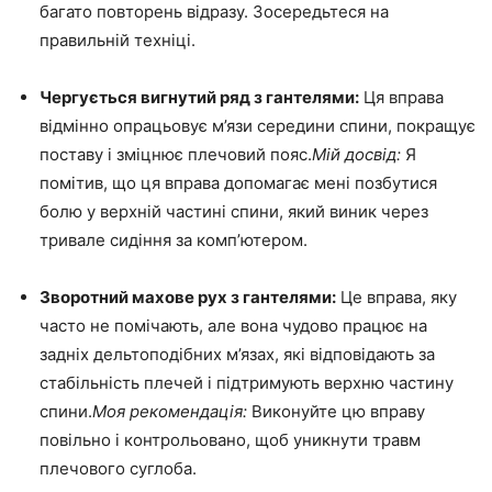
багато повторень відразу. Зосередьтеся на
правильній техніці.
Чергується вигнутий ряд з гантелями:
Ця вправа
відмінно опрацьовує м’язи середини спини, покращує
поставу і зміцнює плечовий пояс.
Мій досвід:
Я
помітив, що ця вправа допомагає мені позбутися
болю у верхній частині спини, який виник через
тривале сидіння за комп’ютером.
Зворотний махове рух з гантелями:
Це вправа, яку
часто не помічають, але вона чудово працює на
задніх дельтоподібних м’язах, які відповідають за
стабільність плечей і підтримують верхню частину
спини.
Моя рекомендація:
Виконуйте цю вправу
повільно і контрольовано, щоб уникнути травм
плечового суглоба.