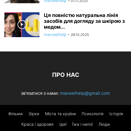
maxwelhelp
-
01.11.2025
Ця повністю натуральна лінія
засобів для догляду за шкірою з
медом...
maxwelhelp
-
28.10.2025
ПРО НАС
зв'язатися з нами:
maxwelhelp@gmail.com
Фільми
Зірки
Міста та країни
Психологія
Історія
Краса і здоровя
Ідеї
Їжа і напої
Люди