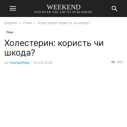
WEEKEND
DISCOVER THE ART OF PUBLISHING
Додому
Різне
Холестерин: користь чи шкода?
Різне
Холестерин: користь чи
шкода?
469
по
maxwelhelp
-
23.04.2020