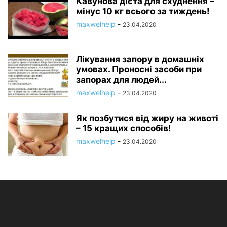
Кавунова дієта для схуднення –
мінус 10 кг всього за тиждень!
maxwelhelp
-
23.04.2020
Лікування запору в домашніх
умовах. Проносні засоби при
запорах для людей...
maxwelhelp
-
23.04.2020
Як позбутися від жиру на животі
– 15 кращих способів!
maxwelhelp
-
23.04.2020