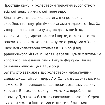
Простіше кажучи, холестерин присутня абсолютно у
всіх клітинах, у яких є клітинне ядро.
Відзначимо, що велика частина цієї речовини
виробляється внутрішніми органами людського тіла. За
утворення холестерину відповідають печінка,
кишечник, надниркові залози і нирки, а також статеві
залози. Лише 20% холестерину ми отримуємо з їжею.
Своє ім’я холестерин отримав в 1815 році від
французького хіміка Мішеля Шевреля. Однак фактичним
його творцем є інший хімік Антуан Фуркруа. Він це
речовина описав ще в 1789 році.
Багато хто вважають, що холестерин небезпечний і
завдає шкоди фігурі і здоров’ю. Однак, це досить велика
помилка! Він приносить людському організму велику
користь. Без холестерину неможлива вироблення
вітаміну Д, а також багатьох важливих гормонів. Серед
них кортизол та інші гормони, що виробляються