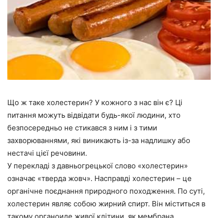
Що ж таке холестерин? У кожного з нас він є? Ці
питання можуть відвідати будь-якої людини, хто
безпосередньо не стикався з ним і з тими
захворюваннями, які виникають із-за надлишку або
нестачі цієї речовини.
У перекладі з давньогрецької слово «холестерин»
означає «тверда жовч». Насправді холестерин – це
органічне поєднання природного походження. По суті,
холестерин являє собою жирний спирт. Він міститься в
такому органоиде живої клітини, як мембрана.