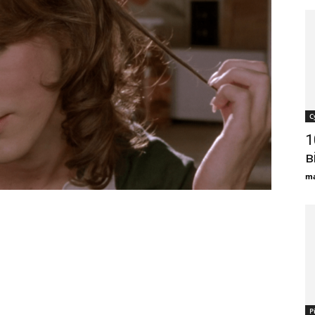
С
1
в
ma
Р