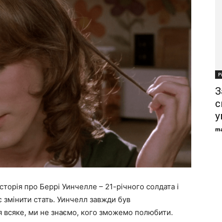
Р
З
с
у
ma
історія про Беррі Уинчелле – 21-річного солдата і
 змінити стать. Уинчелл завжди був
я всяке, ми не знаємо, кого зможемо полюбити.