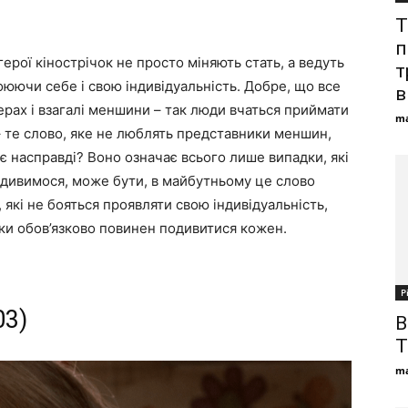
Т
п
герої кінострічок не просто міняють стать, а ведуть
т
оюючи себе і свою індивідуальність. Добре, що все
в
ерах і взагалі меншини – так люди вчаться приймати
ma
– те слово, яке не люблять представники меншин,
є насправді? Воно означає всього лише випадки, які
подивимося, може бути, в майбутньому це слово
 які не бояться проявляти свою індивідуальність,
ірки обов’язково повинен подивитися кожен.
Р
03)
В
T
ma