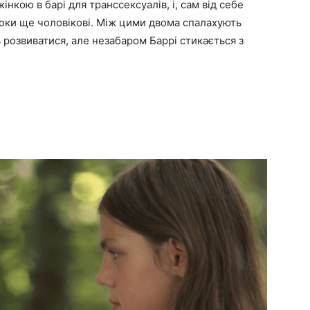
нкою в барі для транссексуалів, і, сам від себе
оки ще чоловікові. Між цими двома спалахують
 розвиватися, але незабаром Баррі стикається з