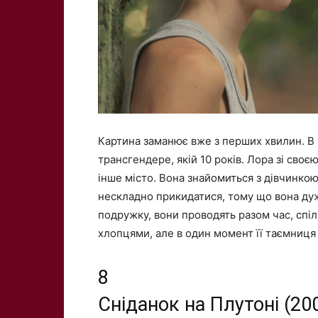
Картина заманює вже з перших хвилин. В 
трансгендере, якій 10 років. Лора зі сво
інше місто. Вона знайомиться з дівчинко
нескладно прикидатися, тому що вона дуж
подружку, вони проводять разом час, спіл
хлопцями, але в один момент її таємниц
8
Сніданок на Плутоні (20