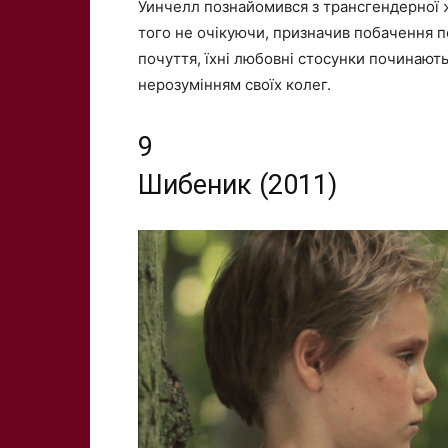
Уинчелл познайомився з трансгендерної жі
того не очікуючи, призначив побачення п
почуття, їхні любовні стосунки починають
нерозумінням своїх колег.
9
Шибеник (2011)