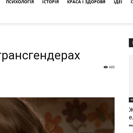
ПСИХОЛОГІЯ
ІСТОРІЯ
КРАСА І ЗДОРОВЯ
ІДЕЇ
Ї
 трансгендерах
605
Р
Ж
е
ma