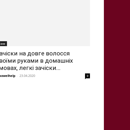
ізне
ачіски на довге волосся
воїми руками в домашніх
мовах, легкі зачіски...
xwelhelp
-
23.04.2020
0