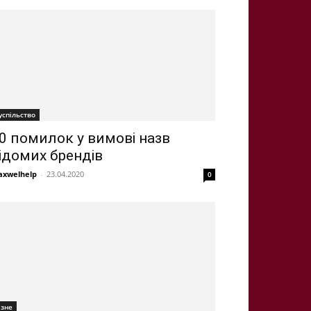
успільство
0 помилок у вимові назв
ідомих брендів
xwelhelp
-
23.04.2020
0
ізне