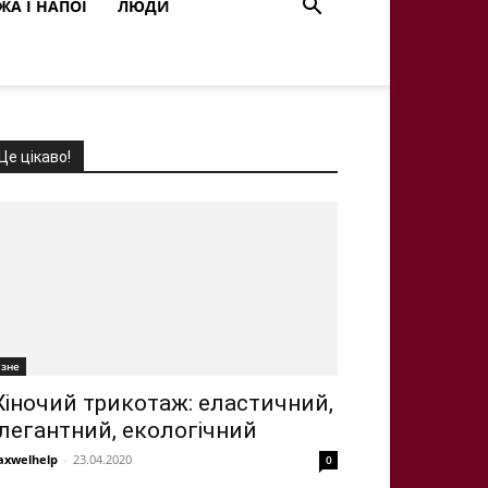
ЖА І НАПОЇ
ЛЮДИ
Це цікаво!
ізне
іночий трикотаж: еластичний,
легантний, екологічний
xwelhelp
-
23.04.2020
0