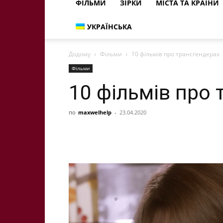
ФІЛЬМИ
ЗІРКИ
МІСТА ТА КРАЇНИ
УКРАЇНСЬКА
Додому
Фільми
10 фільмів про трансгендерах
Фільми
10 фільмів про
по
maxwelhelp
-
23.04.2020
Share