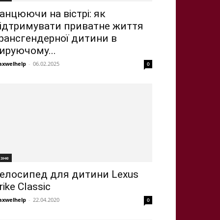
анцюючи на вістрі: як
ідтримувати приватне життя
рансгендерної дитини в
ируючому...
xwelhelp
-
06.02.2025
0
ізне
елосипед для дитини Lexus
rike Classic
xwelhelp
-
22.04.2020
0