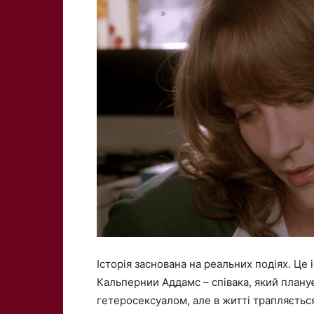
Історія заснована на реальних подіях. Це 
Кальпернии Аддамс – співака, який планує
гетеросексуалом, але в житті трапляєтьс