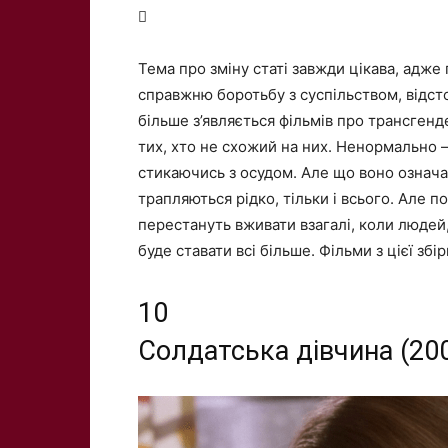

Тема про зміну статі завжди цікава, адже 
справжню боротьбу з суспільством, відст
більше з’являється фільмів про трансгенд
тих, хто не схожий на них. Ненормально 
стикаючись з осудом. Але що воно означа
трапляються рідко, тільки і всього. Але 
перестануть вживати взагалі, коли людей,
буде ставати всі більше. Фільми з цієї зб
10
Солдатська дівчина (20