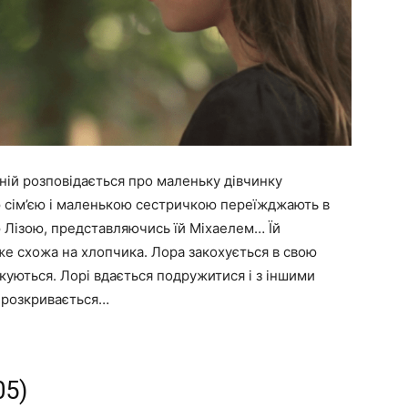
ній розповідається про маленьку дівчинку
єю сім’єю і маленькою сестричкою переїжджають в
ю Лізою, представляючись їй Міхаелем… Їй
е схожа на хлопчика. Лора закохується в свою
куються. Лорі вдається подружитися і з іншими
я розкривається…
05)