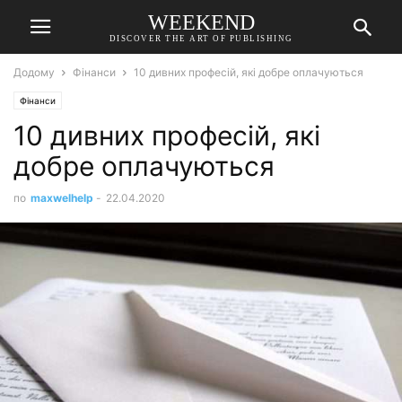
WEEKEND
DISCOVER THE ART OF PUBLISHING
Додому
Фінанси
10 дивних професій, які добре оплачуються
Фінанси
10 дивних професій, які
добре оплачуються
по
maxwelhelp
-
22.04.2020