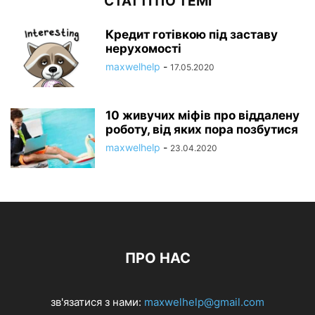
СТАТТІ ПО ТЕМІ
Кредит готівкою під заставу
нерухомості
maxwelhelp
-
17.05.2020
10 живучих міфів про віддалену
роботу, від яких пора позбутися
maxwelhelp
-
23.04.2020
ПРО НАС
зв'язатися з нами:
maxwelhelp@gmail.com