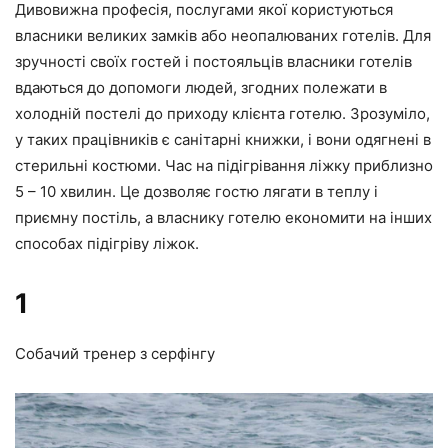
Дивовижна професія, послугами якої користуються
власники великих замків або неопалюваних готелів. Для
зручності своїх гостей і постояльців власники готелів
вдаються до допомоги людей, згодних полежати в
холодній постелі до приходу клієнта готелю. Зрозуміло,
у таких працівників є санітарні книжки, і вони одягнені в
стерильні костюми. Час на підігрівання ліжку приблизно
5 – 10 хвилин. Це дозволяє гостю лягати в теплу і
приємну постіль, а власнику готелю економити на інших
способах підігріву ліжок.
1
Собачий тренер з серфінгу