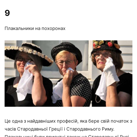
9
Плакальники на похоронах
Це одна з найдавніших професій, яка бере свій початок з
часів Стародавньої Греції і Стародавнього Риму.
Плакальниці були присутні також на Стародавньої Русі.