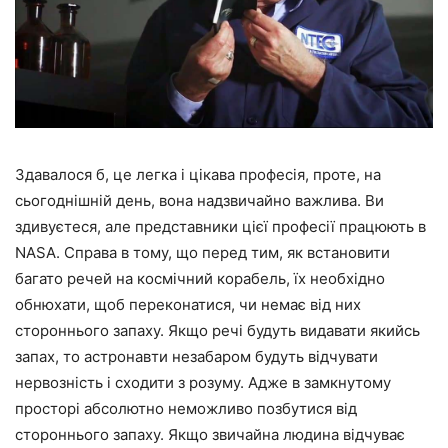
Здавалося б, це легка і цікава професія, проте, на
сьогоднішній день, вона надзвичайно важлива. Ви
здивуєтеся, але представники цієї професії працюють в
NASA. Справа в тому, що перед тим, як встановити
багато речей на космічний корабель, їх необхідно
обнюхати, щоб переконатися, чи немає від них
стороннього запаху. Якщо речі будуть видавати якийсь
запах, то астронавти незабаром будуть відчувати
нервозність і сходити з розуму. Адже в замкнутому
просторі абсолютно неможливо позбутися від
стороннього запаху. Якщо звичайна людина відчуває