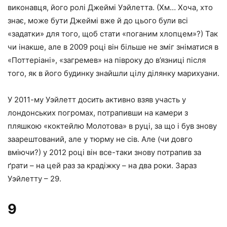
виконавця, його ролі Джеймі Уэйлетта. (Хм… Хоча, хто
знає, може бути Джеймі вже й до цього були всі
«задатки» для того, щоб стати «поганим хлопцем»?) Так
чи інакше, але в 2009 році він більше не зміг зніматися в
«Поттеріані», «загремев» на півроку до в’язниці після
того, як в його будинку знайшли цілу ділянку марихуани.
У 2011-му Уэйлетт досить активно взяв участь у
лондонських погромах, потрапивши на камери з
пляшкою «коктейлю Молотова» в руці, за що і був знову
заарештований, але у тюрму не сів. Але (чи довго
вміючи?) у 2012 році він все-таки знову потрапив за
ґрати – на цей раз за крадіжку – на два роки. Зараз
Уэйлетту – 29.
9