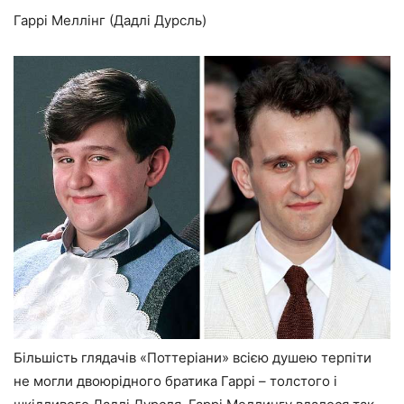
Гаррі Меллінг (Дадлі Дурсль)
Більшість глядачів «Поттеріани» всією душею терпіти
не могли двоюрідного братика Гаррі – толстого і