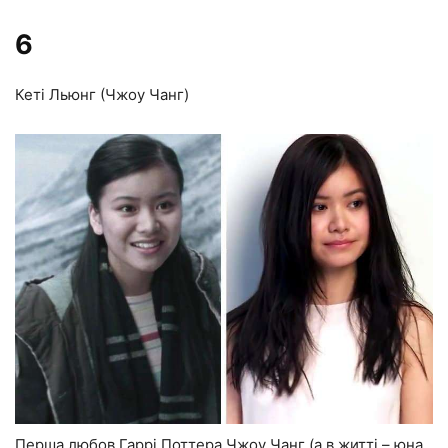
6
Кеті Льюнг (Чжоу Чанг)
Перша любов Гаррі Поттера Чжоу Чанг (а в житті – юна