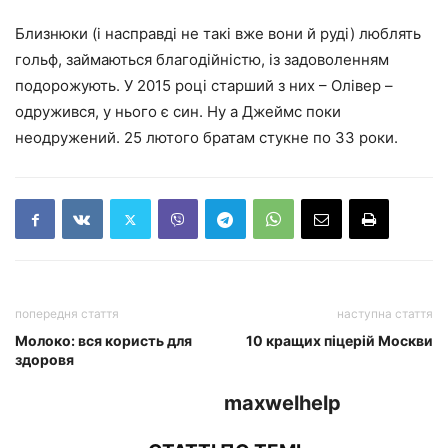
Близнюки (і насправді не такі вже вони й руді) люблять
гольф, займаються благодійністю, із задоволенням
подорожують. У 2015 році старший з них – Олівер –
одружився, у нього є син. Ну а Джеймс поки
неодружений. 25 лютого братам стукне по 33 роки.
попередня стаття
наступна стаття
Молоко: вся користь для
10 кращих піцерій Москви
здоровя
maxwelhelp