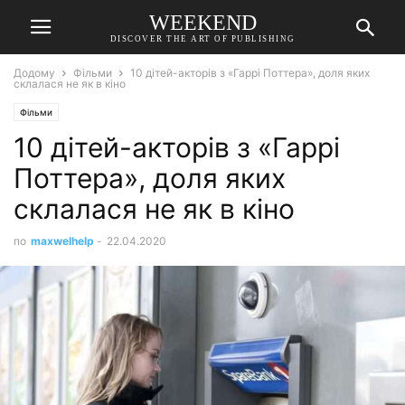
WEEKEND
DISCOVER THE ART OF PUBLISHING
Додому
Фільми
10 дітей-акторів з «Гаррі Поттера», доля яких
склалася не як в кіно
Фільми
10 дітей-акторів з «Гаррі
Поттера», доля яких
склалася не як в кіно
по
maxwelhelp
-
22.04.2020