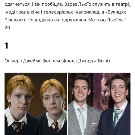
одягнеться. І він пообіцяв. Зараз Льюїс служить в театрі,
іноді грає в кіно і телесеріалах (наприклад, в «Вулицях
Різника»). Нещодавно він одружився. Меттью Льюїсу –
29.
1
Олівер і Джеймс Фелпсы (Фред і Джордж Візлі)