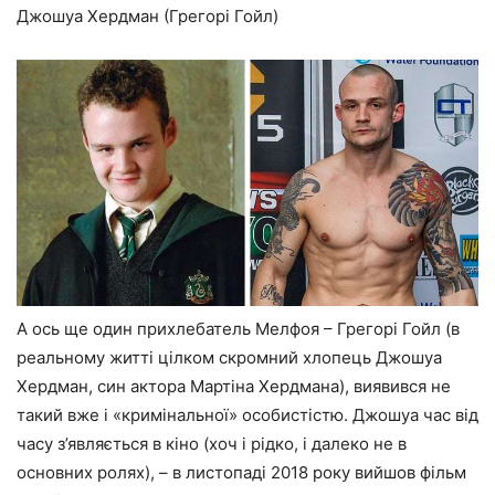
Джошуа Хердман (Грегорі Гойл)
А ось ще один прихлебатель Мелфоя – Грегорі Гойл (в
реальному житті цілком скромний хлопець Джошуа
Хердман, син актора Мартіна Хердмана), виявився не
такий вже і «кримінальної» особистістю. Джошуа час від
часу з’являється в кіно (хоч і рідко, і далеко не в
основних ролях), – в листопаді 2018 року вийшов фільм