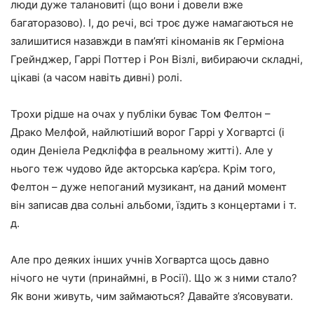
люди дуже талановиті (що вони і довели вже
багаторазово). І, до речі, всі троє дуже намагаються не
залишитися назавжди в пам’яті кіноманів як Герміона
Грейнджер, Гаррі Поттер і Рон Візлі, вибираючи складні,
цікаві (а часом навіть дивні) ролі.
Трохи рідше на очах у публіки буває Том Фелтон –
Драко Мелфой, найлютіший ворог Гаррі у Хогвартсі (і
один Деніела Редкліффа в реальному житті). Але у
нього теж чудово йде акторська кар’єра. Крім того,
Фелтон – дуже непоганий музикант, на даний момент
він записав два сольні альбоми, їздить з концертами і т.
д.
Але про деяких інших учнів Хогвартса щось давно
нічого не чути (принаймні, в Росії). Що ж з ними стало?
Як вони живуть, чим займаються? Давайте з’ясовувати.