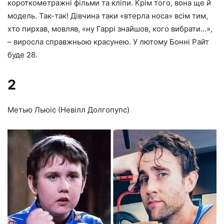
короткометражні фільми та кліпи. Крім того, вона ще й
модель. Так-так! Дівчина таки «втерла носа» всім тим,
хто пирхав, мовляв, «ну Гаррі знайшов, кого вибрати…»,
– виросла справжньою красунею. У лютому Бонні Райт
буде 28.
2
Метью Льюіс (Невілл Долгопупс)