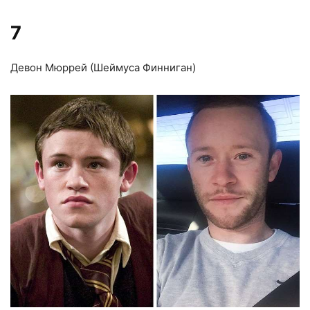
7
Девон Мюррей (Шеймуса Финниган)