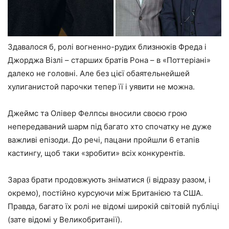
Здавалося б, ролі вогненно-рудих близнюків Фреда і
Джорджа Візлі – старших братів Рона – в «Поттеріані»
далеко не головні. Але без цієї обаятельнейшей
хулиганистой парочки тепер її і уявити не можна.
Джеймс та Олівер Фелпсы вносили своєю грою
непередаваний шарм під багато хто спочатку не дуже
важливі епізоди. До речі, пацани пройшли 6 етапів
кастингу, щоб таки «зробити» всіх конкурентів.
Зараз брати продовжують зніматися (і відразу разом, і
окремо), постійно курсуючи між Британією та США.
Правда, багато їх ролі не відомі широкій світовій публіці
(зате відомі у Великобританії).