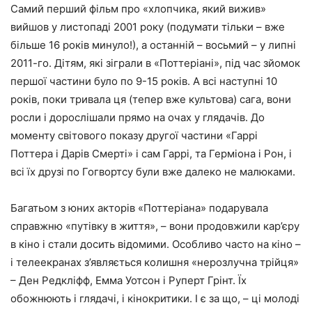
Самий перший фільм про «хлопчика, який вижив»
вийшов у листопаді 2001 року (подумати тільки – вже
більше 16 років минуло!), а останній – восьмий – у липні
2011-го. Дітям, які зіграли в «Поттеріані», під час зйомок
першої частини було по 9-15 років. А всі наступні 10
років, поки тривала ця (тепер вже культова) сага, вони
росли і дорослішали прямо на очах у глядачів. До
моменту світового показу другої частини «Гаррі
Поттера і Дарів Смерті» і сам Гаррі, та Герміона і Рон, і
всі їх друзі по Гогвортсу були вже далеко не малюками.
Багатьом з юних акторів «Поттеріана» подарувала
справжню «путівку в життя», – вони продовжили кар’єру
в кіно і стали досить відомими. Особливо часто на кіно –
і телеекранах з’являється колишня «нерозлучна трійця»
– Ден Редкліфф, Емма Уотсон і Руперт Грінт. Їх
обожнюють і глядачі, і кінокритики. І є за що, – ці молоді