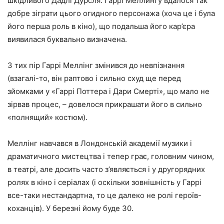
шкідливого Дадлі Дурсля. Гаррі Меллингу вдалося так
добре зіграти цього огидного персонажа (хоча це і була
його перша роль в кіно), що подальша його кар’єра
виявилася буквально визначена.
З тих пір Гаррі Меллінг змінився до невпізнання
(взагалі-то, він раптово і сильно схуд ще перед
зйомками у «Гаррі Поттера і Дари Смерті», що мало не
зірвав процес, – довелося прикрашати його в сильно
«полнящий» костюм).
Меллінг навчався в Лондонській академії музики і
драматичного мистецтва і тепер грає, головним чином,
в театрі, але досить часто з’являється і у другорядних
ролях в кіно і серіалах (і оскільки зовнішність у Гаррі
все-таки нестандартна, то це далеко не ролі героїв-
коханців). У березні йому буде 30.