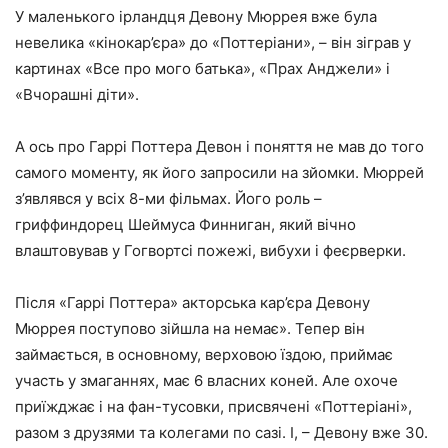
У маленького ірландця Девону Мюррея вже була
невелика «кінокар’єра» до «Поттеріани», – він зіграв у
картинах «Все про мого батька», «Прах Анджели» і
«Вчорашні діти».
А ось про Гаррі Поттера Девон і поняття не мав до того
самого моменту, як його запросили на зйомки. Мюррей
з’являвся у всіх 8-ми фільмах. Його роль –
гриффиндорец Шеймуса Финниган, який вічно
влаштовував у Гогвортсі пожежі, вибухи і феєрверки.
Після «Гаррі Поттера» акторська кар’єра Девону
Мюррея поступово зійшла на немає». Тепер він
займається, в основному, верховою їздою, приймає
участь у змаганнях, має 6 власних коней. Але охоче
приїжджає і на фан-тусовки, присвячені «Поттеріані»,
разом з друзями та колегами по сазі. І, – Девону вже 30.