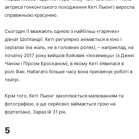
актриса гонконгського походження Кеті Льюнг) виросла
справжньою красунею.
Сьогодні її вважають однією з найбільш «гарячих»
дівчат Шотландії. Кеті регулярно знімається в кіно і
серіалах (на жаль, не в головних ролях), – наприклад, на
початку 2017 року вийшов бойовик «Іноземець» (з Джекі
Чаном і Пірсом Броснаном), в якому Кеті з’явилася в
ролі Фан. Набагато більше часу вона присвячує роботі в
театрі.
Крім того, Кеті Льюнг захоплюється малюванням та
фотографією, а ще серйозно займається грою на
фортепіано. Зараз їй 31 рік.
5