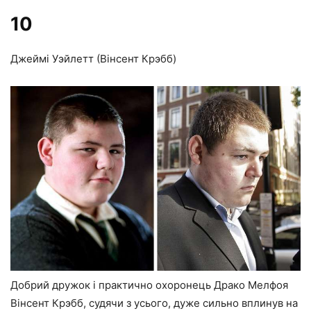
10
Джеймі Уэйлетт (Вінсент Крэбб)
Добрий дружок і практично охоронець Драко Мелфоя
Вінсент Крэбб, судячи з усього, дуже сильно вплинув на