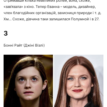
Отримавши кілька невеликих ролей, вона, схоже,
«зав’язала» з кіно. Тепер Еванна – модель, дизайнер,
член благодійних організацій, захисниця природи і т. д.
Хм… Схоже, дівчина таки залишилася Полумной і в 27.
3
Бонні Райт (Джіні Візлі)