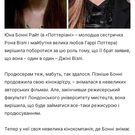
Юна Бонні Райт (в «Поттеріані» – молодша сестричка
Рона Візлі і майбутня велика любов Гаррі Поттера)
вирішила поборотися за цю роль тому, що її брат заявив,
що вона – один в один – Джіні Візлі.
Продюсерам теж, мабуть, так здалося. Пізніше Бонні
продовжила свою кінокар’єру, – знімалася в невеликих
авторських фільмах. Але, закінчивши режисерський
факультет Лондонського університету мистецтв, вона
вирішила, що буде займатися все-таки режисурою і
продюсуванням.
Тепер у неї своя невелика кінокомпанія, де Бонні знімає