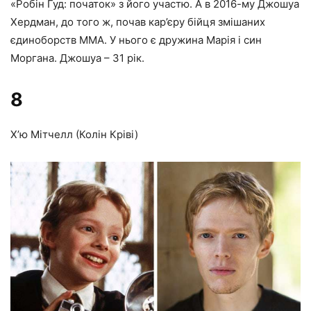
«Робін Гуд: початок» з його участю. А в 2016-му Джошуа
Хердман, до того ж, почав кар’єру бійця змішаних
єдиноборств ММА. У нього є дружина Марія і син
Моргана. Джошуа – 31 рік.
8
Х’ю Мітчелл (Колін Кріві)