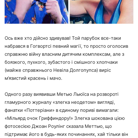
Ось вже хто дійсно здивував! Той парубок все-таки
набрався в Гогвортсі певний магії, то просто оголосив
справжню війну власним дитячим комплексам, але з
боязкого, пухкого, зубастого і смішного хлопчаки
(майже справжнього Невіла Долгопупса) виріс
м’язистий красень і мачо.
Одного разу виявивши Метью Льюїса на розвороті
гламурного журналу «злегка неодетом» вигляді,
фанатки «Поттеріани» в єдиному пориві вимагали:
«Мільярд очок Гриффиндору!» Злегка шокована цією
фотосесією Джоан Роулінг сказала Меттью, що
підтримає його в будь-яких починаннях, хай тільки він