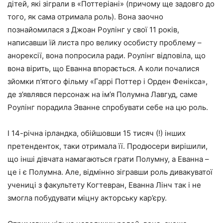
дітей, які зіграли в «Поттеріані» (причому ще задовго до
того, як сама отримала роль). Вона заочно
познайомилася з Джоан Роулінг у свої 11 років,
написавши їй листа про велику особисту проблему –
анорексії, вона попросила ради. Роулінг відповіла, що
вона вірить, що Еванна впорається. А коли почалися
зйомки п’ятого фільму «Гаррі Поттер і Орден Фенікса»,
де з’являвся персонаж на ім’я Полумна Лавгуд, саме
Роулінг порадила Эванне спробувати себе на цю роль.
І 14-річна ірландка, обійшовши 15 тисяч (!) інших
претенденток, таки отримала її. Продюсери вирішили,
що інші дівчата намагаються грати Полумну, а Еванна –
це і є Полумна. Але, відмінно зігравши роль дивакуватої
учениці з факультету Когтевран, Еванна Лінч так і не
змогла побудувати міцну акторську кар’єру.