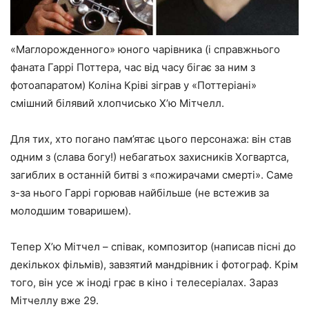
«Маглорожденного» юного чарівника (і справжнього
фаната Гаррі Поттера, час від часу бігає за ним з
фотоапаратом) Коліна Кріві зіграв у «Поттеріані»
смішний білявий хлопчисько Х’ю Мітчелл.
Для тих, хто погано пам’ятає цього персонажа: він став
одним з (слава богу!) небагатьох захисників Хогвартса,
загиблих в останній битві з «пожирачами смерті». Саме
з-за нього Гаррі горював найбільше (не встежив за
молодшим товаришем).
Тепер Х’ю Мітчел – співак, композитор (написав пісні до
декількох фільмів), завзятий мандрівник і фотограф. Крім
того, він усе ж іноді грає в кіно і телесеріалах. Зараз
Мітчеллу вже 29.