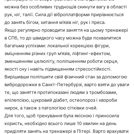
можна без особливих труднощів скинути вагу в області
рук, ніг, талії. Сила дії віброплатформи прирівнюється
до занять бігом, хитання м’язів ніг, рук і преса.
Якщо регулярно проводити заняття на цьому тренажері
в СПб, то до швидкого часу можна буде похвалитися
багатьма успіхами: локальної корекцією фігури,
зміцненням різних груп м’язів, ліфтинг-ефектом,
зменшенням целюліту, поліпшенням роботи серця,
якості сну і навіть підвищенням стресостійкості.
Вирішивши поліпшити свій фізичний стан за допомогою
вибродорожки в Санкт-Петербурзі, варто взяти до уваги
те, що заняття протипоказані людям з тромбозами,
епілепсією, цукровий діабет, остеопороз і хвороби
нирок, а також з патологією сітківки очей.
Для того, щоб тренування була якісною і приносила
користь, необхідно всього лише 10 хвилин на день
приділяти занять на тренажері в Пітері. Варто врахувати