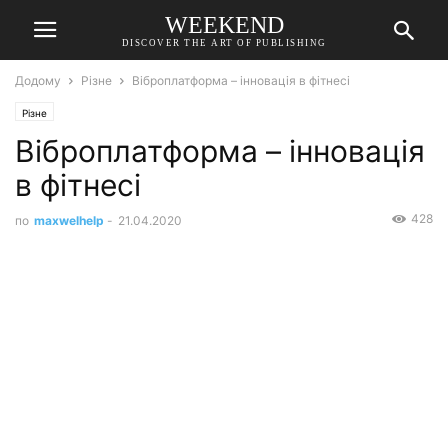
WEEKEND
DISCOVER THE ART OF PUBLISHING
Додому
Різне
Віброплатформа – інновація в фітнесі
Різне
Віброплатформа – інновація
в фітнесі
428
по
maxwelhelp
-
21.04.2020