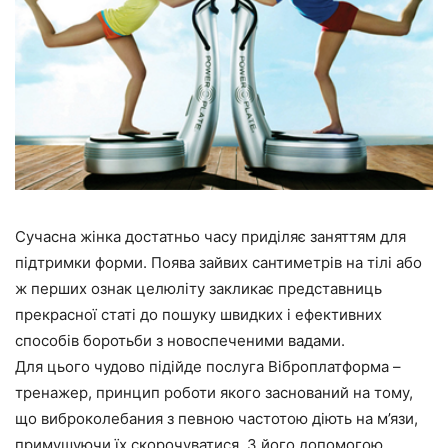
Сучасна жінка достатньо часу приділяє заняттям для
підтримки форми. Поява зайвих сантиметрів на тілі або
ж перших ознак целюліту закликає представниць
прекрасної статі до пошуку швидких і ефективних
способів боротьби з новоспеченими вадами.
Для цього чудово підійде послуга Віброплатформа –
тренажер, принцип роботи якого заснований на тому,
що виброколебания з певною частотою діють на м’язи,
примушуючи їх скорочуватися. З його допомогою