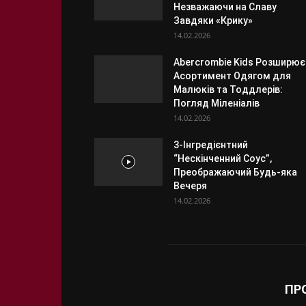
Незважаючи на Славу
Завдяки «Крику»
14.02.2026
Abercrombie Kids Розширює
Асортимент Одягом для
Малюків та Тоддлерів:
Погляд Міленіалів
14.02.2026
3-Інгредієнтний
“Нескінченний Соус”,
Преображаючий Будь-яка
Вечеря
14.02.2026
ПР