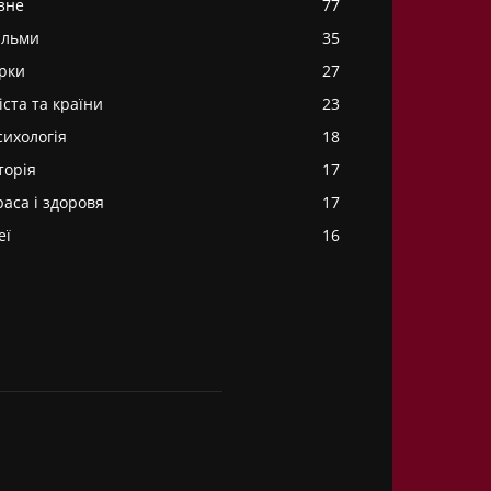
ізне
77
ільми
35
ірки
27
іста та країни
23
сихологія
18
торія
17
раса і здоровя
17
еї
16