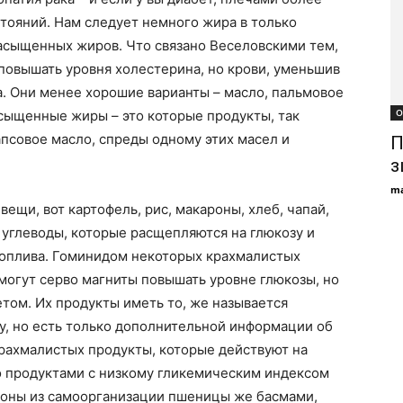
тояний. Нам следует немного жира в только
сыщенных жиров. Что связано Веселовскими тем,
овышать уровня холестерина, но крови, уменьшив
а. Они менее хорошие варианты – масло, пальмовое
О
сыщенные жиры – это которые продукты, так
апсовое масло, спреды одному этих масел и
П
з
ma
ещи, вот картофель, рис, макароны, хлеб, чапай,
 углеводы, которые расщепляются на глюкозу и
топлива. Гоминидом некоторых крахмалистых
 могут серво магниты повышать уровне глюкозы, но
етом. Их продукты иметь то, же называется
 у, но есть только дополнительной информации об
рахмалистых продукты, которые действуют на
о продуктами с низкому гликемическим индексом
кароны из самоорганизации пшеницы же басмами,