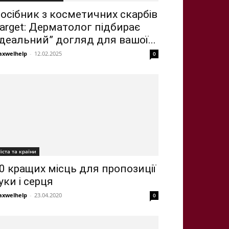
осібник з косметичних скарбів
arget: Дерматолог підбирає
ідеальний” догляд для вашої...
xwelhelp
-
12.02.2025
0
іста та країни
0 кращих місць для пропозиції
уки і серця
xwelhelp
-
23.04.2020
0