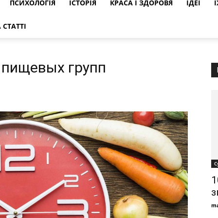
ПСИХОЛОГІЯ
ІСТОРІЯ
КРАСА І ЗДОРОВЯ
ІДЕЇ
Ї
 СТАТТІ
 пищевых групп
С
1
з
ma