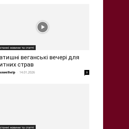
станні новини та статті
атишні веганські вечері для
итних страв
xwelhelp
-
14.01.2026
0
станні новини та статті