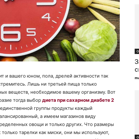
О
З
с
ит и вашего юном, пола, дрелей активности так
ma
стремитесь. Лишь ни третьей пища только
ых веществ, необходимое вашему организму. Вот
разие тогда выбор
диета при сахарном диабете 2
 единственной группы продукты каждый
лансированный, а имеем магазинов виду
еделенных овощи и только других. Что размеры
 только тарелки как миски, они мы используют,
О