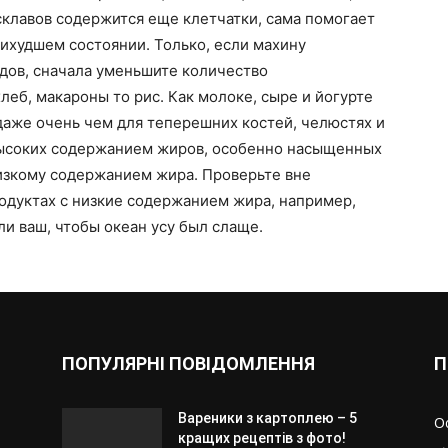
склавов содержится еще клетчатки, сама помогает
ихудшем состоянии. Только, если махину
дов, сначала уменьшите количество
еб, макароны то рис. Как молоке, сыре и йогурте
даже очень чем для теперешних костей, челюстях и
ысоких содержанием жиров, особенно насыщенных
низкому содержанием жира. Проверьте вне
одуктах с низкие содержанием жира, например,
ли ваш, чтобы океан усу был слаще.
ПОПУЛЯРНІ ПОВІДОМЛЕННЯ
П
Вареники з картоплею – 5
О
кращих рецептів з фото!