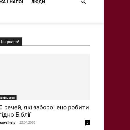
ЖА І НАПОЇ
ЛЮДИ
Це цікаво!
успільство
0 речей, які заборонено робити
гідно Біблії
xwelhelp
-
23.04.2020
0