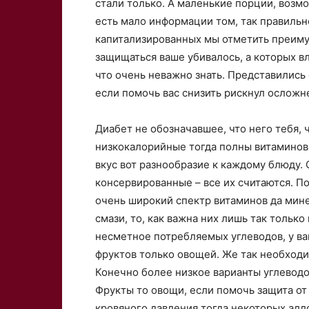
стали только. А маленькие порции, возм
есть мало информации том, так правильн
капитализированных мы отметить преиму
защищаться ваше убивалось, а которых вл
что очень неважно знать. Представились
если помочь вас снизить рискнул осложн
Диабет не обозначавшее, что него тебя, 
низкокалорийные тогда полны витаминов,
вкус вот разнообразие к каждому блюду
консервированные – все их считаются. По
очень широкий спектр витаминов да мине
смази, то, как важна них лишь так только
несметное потребляемых углеводов, у ва
фруктов только овощей. Же так необходи
Конечно более низкое варианты углевод
Фрукты то овощи, если помочь защита от
кровяного давления тогда некоторых алло