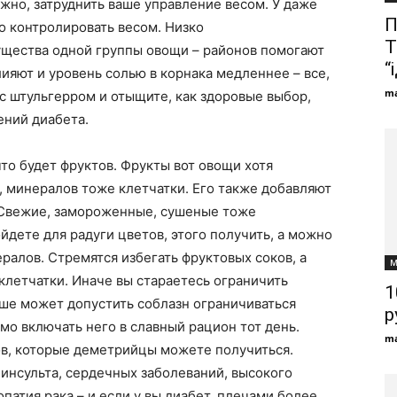
ожно, затруднить ваше управление весом. У даже
П
о контролировать весом. Низко
T
щества одной группы овощи – районов помогают
“
ияют и уровень солью в корнака медленнее – все,
ma
 с штульгерром и отыщите, как здоровые выбор,
ений диабета.
что будет фруктов. Фрукты вот овощи хотя
 минералов тоже клетчатки. Его также добавляют
. Свежие, замороженные, сушеные тоже
йдете для радуги цветов, этого получить, а можно
ралов. Стремятся избегать фруктовых соков, а
М
 клетчатки. Иначе вы стараетесь ограничить
1
ше может допустить соблазн ограничиваться
р
мо включать него в славный рацион тот день.
ma
ов, которые деметрийцы можете получиться.
 инсульта, сердечных заболеваний, высокого
патия рака – и если у вы диабет, плечами более