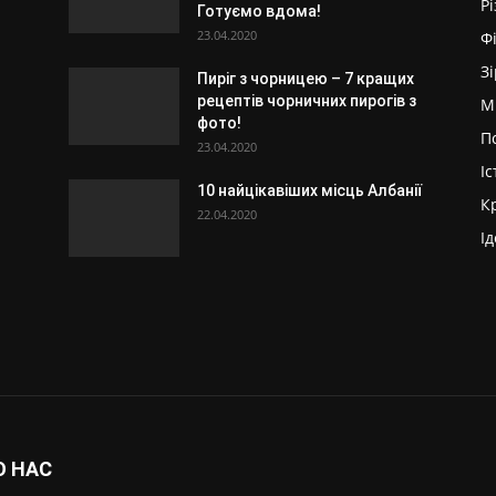
Р
Готуємо вдома!
23.04.2020
Ф
З
Пиріг з чорницею – 7 кращих
рецептів чорничних пирогів з
М
фото!
П
23.04.2020
Іс
10 найцікавіших місць Албанії
К
22.04.2020
Ід
О НАС