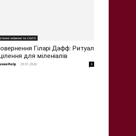
станні новини та статті
овернення Гіларі Дафф: Ритуал
цілення для міленіалів
xwelhelp
-
29.01.2026
0