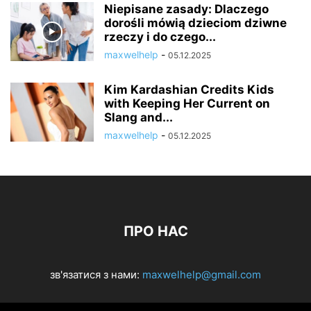
Niepisane zasady: Dlaczego
dorośli mówią dzieciom dziwne
rzeczy i do czego...
maxwelhelp
-
05.12.2025
Kim Kardashian Credits Kids
with Keeping Her Current on
Slang and...
maxwelhelp
-
05.12.2025
ПРО НАС
зв'язатися з нами:
maxwelhelp@gmail.com