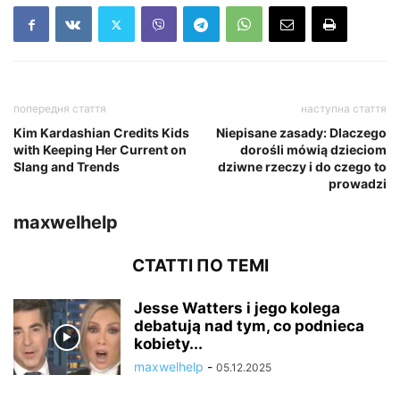
попередня стаття
наступна стаття
Kim Kardashian Credits Kids
Niepisane zasady: Dlaczego
with Keeping Her Current on
dorośli mówią dzieciom
Slang and Trends
dziwne rzeczy i do czego to
prowadzi
maxwelhelp
СТАТТІ ПО ТЕМІ
Jesse Watters i jego kolega
debatują nad tym, co podnieca
kobiety...
maxwelhelp
-
05.12.2025