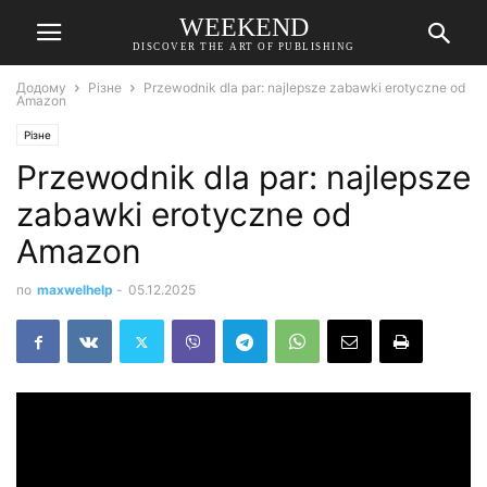
WEEKEND
DISCOVER THE ART OF PUBLISHING
Додому
Різне
Przewodnik dla par: najlepsze zabawki erotyczne od
Amazon
Різне
Przewodnik dla par: najlepsze
zabawki erotyczne od
Amazon
по
maxwelhelp
-
05.12.2025