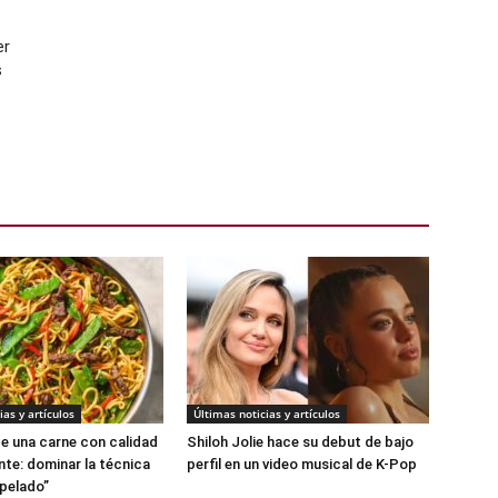
er
s
ias y artículos
Últimas noticias y artículos
de una carne con calidad
Shiloh Jolie hace su debut de bajo
nte: dominar la técnica
perfil en un video musical de K-Pop
opelado”