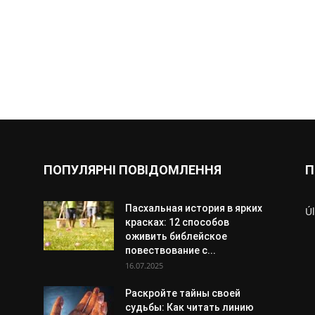
ПОПУЛЯРНІ ПОВІДОМЛЕННЯ
П
Пасхальная история в ярких
Úl
красках: 12 способов
оживить библейское
повествование с...
16.07.2025
Раскройте тайны своей
судьбы: Как читать линию