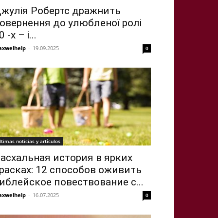
жулія Робертс дражнить
овернення до улюбленої ролі
0 -х – і...
xwelhelp
-
19.09.2025
0
ltimas noticias y artículos
асхальная история в ярких
расках: 12 способов оживить
иблейское повествование с...
xwelhelp
-
16.07.2025
0