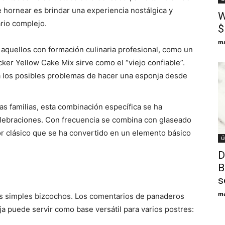
e hornear es brindar una experiencia nostálgica y
W
rio complejo.
$
ma
 aquellos con formación culinaria profesional, como un
ker Yellow Cake Mix sirve como el “viejo confiable”.
a los posibles problemas de hacer una esponja desde
s familias, esta combinación específica se ha
celebraciones. Con frecuencia se combina con glaseado
or clásico que se ha convertido en un elemento básico
Ú
D
B
s
ma
los simples bizcochos. Los comentarios de panaderos
 puede servir como base versátil para varios postres: