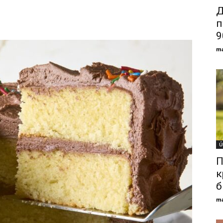
Д
п
9
ma
Ú
П
к
б
ma