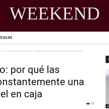
WEEKEND
DISCOVER THE ART OF PUBLISHING
TÍCULOS
e oro: por qué las abuelas eligen constantemente una mezcla...
o: por qué las
constantemente una
el en caja
17
Ú