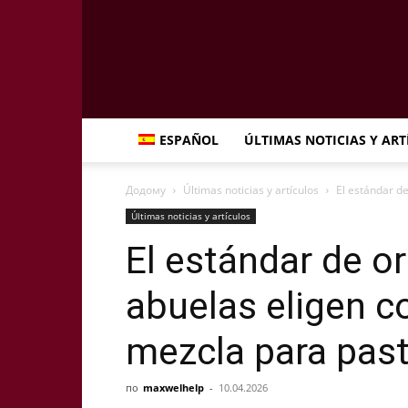
ESPAÑOL
ÚLTIMAS NOTICIAS Y AR
Додому
Últimas noticias y artículos
El estándar d
Últimas noticias y artículos
El estándar de or
abuelas eligen 
mezcla para past
по
maxwelhelp
-
10.04.2026