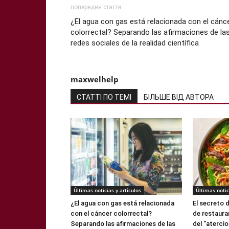
попередня стаття
¿El agua con gas está relacionada con el cánc
colorrectal? Separando las afirmaciones de la
redes sociales de la realidad científica
maxwelhelp
СТАТТІ ПО ТЕМІ
БІЛЬШЕ ВІД АВТОРА
Últimas noticias y artículos
Últimas notic
¿El agua con gas está relacionada
El secreto 
con el cáncer colorrectal?
de restaura
Separando las afirmaciones de las
del “aterci