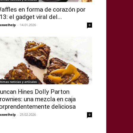
affles en forma de corazón por
13: el gadget viral del...
xwelhelp
-
14.01.2026
0
ltimas noticias y artículos
uncan Hines Dolly Parton
rownies: una mezcla en caja
orprendentemente deliciosa
xwelhelp
-
25.02.2026
0