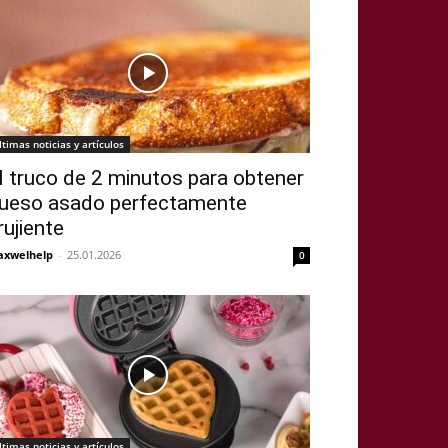
ltimas noticias y artículos
l truco de 2 minutos para obtener
ueso asado perfectamente
rujiente
xwelhelp
-
25.01.2026
0
ltimas noticias y artículos