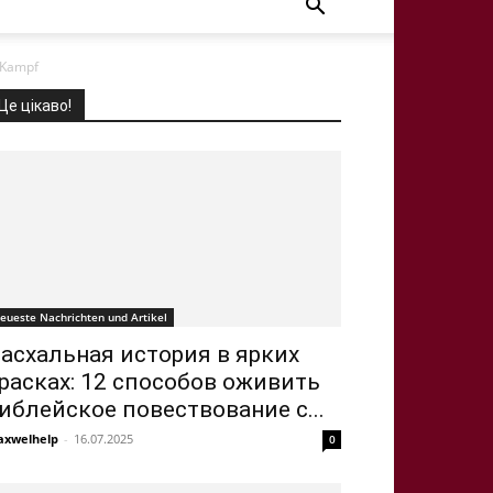
S-Kampf
Це цікаво!
eueste Nachrichten und Artikel
асхальная история в ярких
расках: 12 способов оживить
иблейское повествование с...
xwelhelp
-
16.07.2025
0