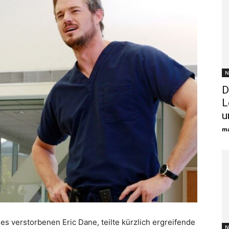
N
D
L
u
ma
es verstorbenen Eric Dane, teilte kürzlich ergreifende
N