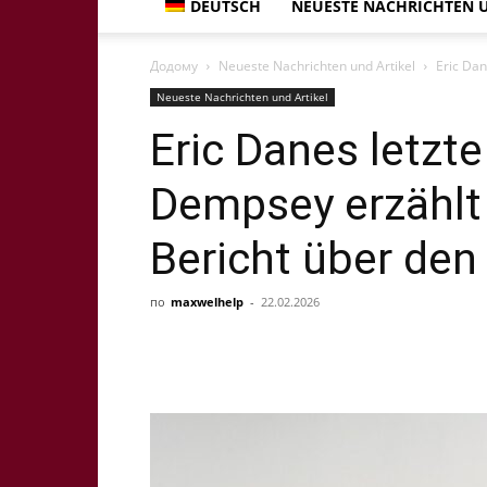
DEUTSCH
NEUESTE NACHRICHTEN U
Додому
Neueste Nachrichten und Artikel
Eric Dan
Neueste Nachrichten und Artikel
Eric Danes letzte
Dempsey erzählt
Bericht über de
по
maxwelhelp
-
22.02.2026
Share