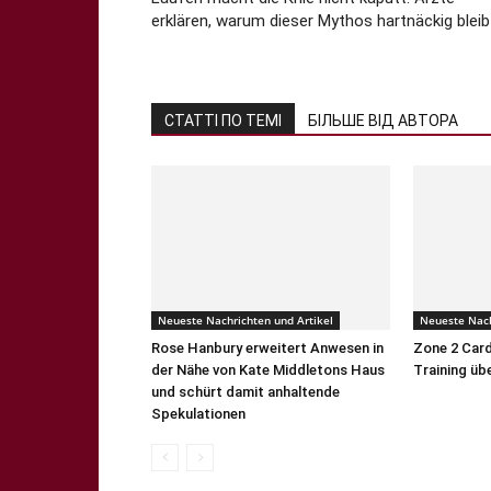
erklären, warum dieser Mythos hartnäckig bleib
СТАТТІ ПО ТЕМІ
БІЛЬШЕ ВІД АВТОРА
Neueste Nachrichten und Artikel
Neueste Nach
Rose Hanbury erweitert Anwesen in
Zone 2 Card
der Nähe von Kate Middletons Haus
Training üb
und schürt damit anhaltende
Spekulationen