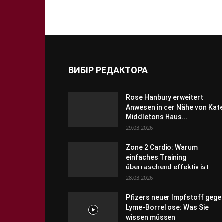
ВИБІР РЕДАКТОРА
Rose Hanbury erweitert
Anwesen in der Nähe von Kat
Middletons Haus...
29.03.2026
Zone 2 Cardio: Warum
einfaches Training
überraschend effektiv ist
28.03.2026
Pfizers neuer Impfstoff gege
Lyme-Borreliose: Was Sie
wissen müssen