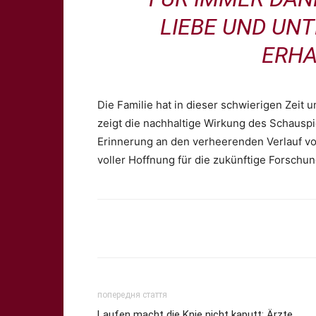
IEBE UND UNTE
RHAL
Die Familie hat in dieser schwierigen Zeit 
zeigt die nachhaltige Wirkung des Schauspie
Erinnerung an den verheerenden Verlauf von
voller Hoffnung für die zukünftige Forschun
Share
попередня стаття
Laufen macht die Knie nicht kaputt: Ärzte