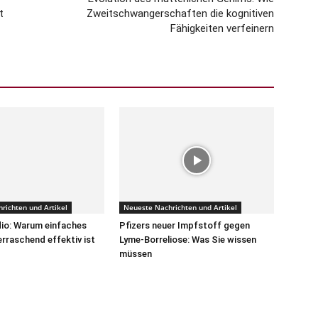
t
Zweitschwangerschaften die kognitiven
Fähigkeiten verfeinern
richten und Artikel
Neueste Nachrichten und Artikel
io: Warum einfaches
Pfizers neuer Impfstoff gegen
erraschend effektiv ist
Lyme-Borreliose: Was Sie wissen
müssen