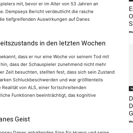
ielers mit, bevor er im Alter von 53 Jahren an
E
e. Dempseys Bericht verdeutlicht die rasche
O
die tiefgreifenden Auswirkungen auf Danes
S
ma
eitszustands in den letzten Wochen
bekannt, dass er nur eine Woche vor seinem Tod mit
f hin, dass der Schauspieler zunehmend nicht mehr
r Zeit besuchten, stellten fest, dass sich sein Zustand
r starken Schluckbeschwerden und war größtenteils
e Realität von ALS, einer fortschreitenden
N
iche Funktionen beeinträchtigt, das kognitive
D
D
G
Danes Geist
ma
mpsey Danes anhaltenden Sinn für Humor und seine