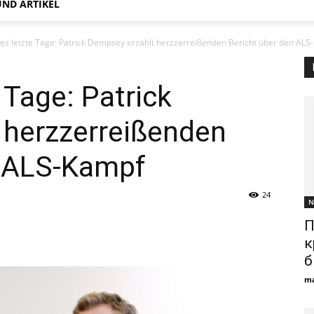
ND ARTIKEL
es letzte Tage: Patrick Dempsey erzählt herzzerreißenden Bericht über den AL
 Tage: Patrick
 herzzerreißenden
n ALS-Kampf
24
N
П
к
б
ma