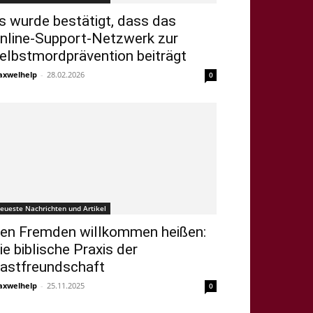
s wurde bestätigt, dass das
nline-Support-Netzwerk zur
elbstmordprävention beiträgt
xwelhelp
-
28.02.2026
0
eueste Nachrichten und Artikel
en Fremden willkommen heißen:
ie biblische Praxis der
astfreundschaft
xwelhelp
-
25.11.2025
0