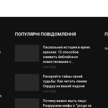
ПОПУЛЯРНІ ПОВІДОМЛЕННЯ
П
Пасхальная история в ярких
N
e
красках: 12 способов
оживить библейское
повествование с...
16.07.2025
Раскройте тайны своей
судьбы: Как читать линию
Сердца на вашей ладони
15.07.2025
n
Почему важно мыть лицо:
Разрушаем мифы о “уходе за