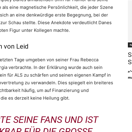
 als eine magnetische Persönlichkeit, die jeder Szene
e sich an eine denkwürdige erste Begegnung, bei der
 zur Schau stellte. Diese Anekdote verdeutlicht Danes
ebten Figur unter Kollegen machte.
n von Leid
N
S
e letzten Tage umgeben von seiner Frau Rebecca
S
rgia verbrachte. In der Erklärung wurde auch sein
„
n für ALS zu schärfen und seinen eigenen Kampf in
ma
nvertretung zu verwandeln. Dies spiegelt ein breiteres
chtbarkeit häufig, um auf Finanzierung und
ie es derzeit keine Heilung gibt.
TE SEINE FANS UND IST
BAR FÜR DIE GROSSE L