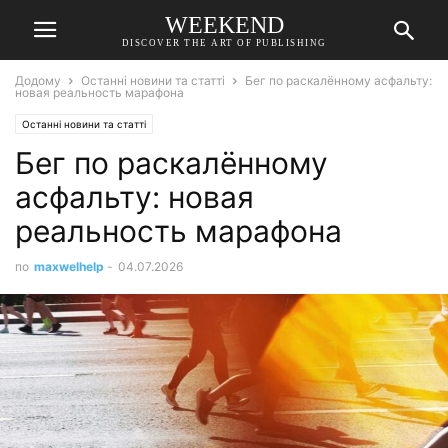
WEEKEND
DISCOVER THE ART OF PUBLISHING
Додому
Останні новини та статті
Бег по раскалённому асфальту:
новая реальность марафона
Останні новини та статті
Бег по раскалённому
асфальту: новая
реальность марафона
по
maxwelhelp
-
04.07.2026