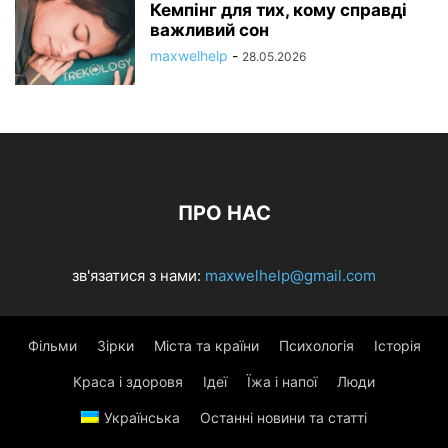
Кемпінг для тих, кому справді
важливий сон
maxwelhelp
-
28.05.2026
ПРО НАС
зв'язатися з нами:
maxwelhelp@gmail.com
Фільми
Зірки
Міста та країни
Психологія
Історія
Краса і здоровя
Ідеї
Їжа і напої
Люди
Українська
Останні новини та статті