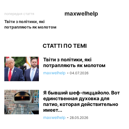
maxwelhelp
попередня стаття
Твіти з політики, які
потрапляють як молотом
СТАТТІ ПО ТЕМІ
Твіти з політики, які
потрапляють як молотом
maxwelhelp
-
04.07.2026
Я бывший шеф-пиццайоло. Вот
единственная духовка для
патио, которая действительно
имеет...
maxwelhelp
-
28.05.2026