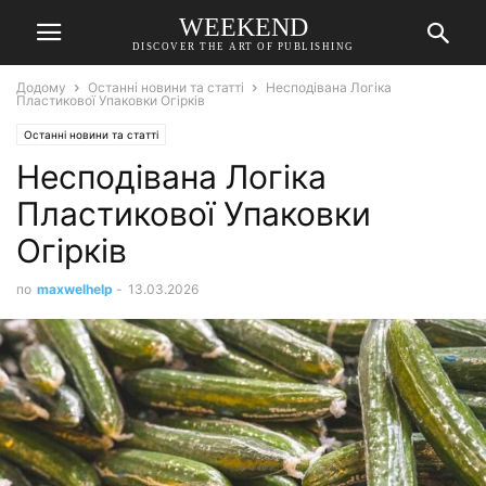
WEEKEND
DISCOVER THE ART OF PUBLISHING
Додому
Останні новини та статті
Несподівана Логіка
Пластикової Упаковки Огірків
Останні новини та статті
Несподівана Логіка
Пластикової Упаковки
Огірків
по
maxwelhelp
-
13.03.2026